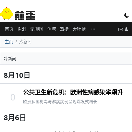
首页
树洞
无聊图
鱼塘
热榜
大吐槽
主页
冷新闻
冷新闻
8月10日
公共卫生新危机：欧洲性病感染率飙升
0
欧洲多国梅毒与淋病病例呈现爆发式增长
8月6日