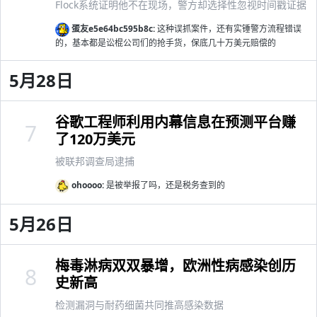
Flock系统证明他不在现场，警方却选择性忽视时间戳证据
蛋友e5e64bc595b8c:
这种误抓案件，还有实锤警方流程错误
的，基本都是讼棍公司们的抢手货，保底几十万美元赔偿的
5月28日
谷歌工程师利用内幕信息在预测平台赚
7
了120万美元
被联邦调查局逮捕
ohoooo:
是被举报了吗，还是税务查到的
5月26日
梅毒淋病双双暴增，欧洲性病感染创历
8
史新高
检测漏洞与耐药细菌共同推高感染数据