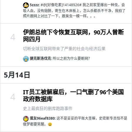
5zzzz:
#@[好像吃素]14148926# 我之前家里爆出一种虫，会
吸人血，没有翅膀，寄生在木床板上，怎么杀都杀不干净，我拍了
照片跟网上对比了一下，跟臭虫一模一样。。。
伊朗总统下令恢复互联网，90万人曾断
4
网四月
切断全球互联网带来了严重的社会与经济后果
捷克斯洛伐克:
所以之前为什么要断网？
5月14日
IT员工被解雇后，一口气删了96个美国
4
政府数据库
史上最疯狂的删库跑路事件
蛋友96eaf8380:
这不是妥妥的平账大圣嘛，史密斯专员怕不是
做梦都要笑醒。😄