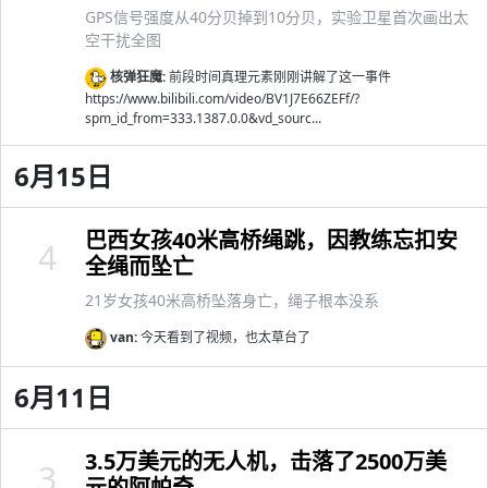
GPS信号强度从40分贝掉到10分贝，实验卫星首次画出太
空干扰全图
核弹狂魔:
前段时间真理元素刚刚讲解了这一事件
https://www.bilibili.com/video/BV1J7E66ZEFf/?
spm_id_from=333.1387.0.0&vd_sourc...
6月15日
巴西女孩40米高桥绳跳，因教练忘扣安
4
全绳而坠亡
21岁女孩40米高桥坠落身亡，绳子根本没系
van:
今天看到了视频，也太草台了
6月11日
3.5万美元的无人机，击落了2500万美
3
元的阿帕奇