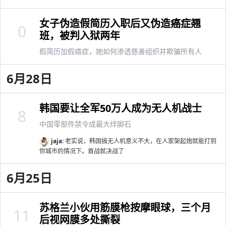
女子伪造假简历入职后又伪造癌症翘
0
班，被判入狱两年
假简历加假癌症，她如何渗透慈善组织并欺骗所有人
6月28日
韩国要让全军50万人成为无人机战士
8
中国零部件禁令成最大绊脚石
jaja:
老实说，韩国搞无人机意义不大，在人家架起炮就能打到
你城市的情况下。首战就决战了
6月25日
苏格兰小伙用筋膜枪按摩眼球，三个月
11
后视网膜多处撕裂