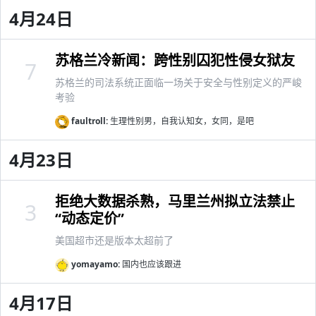
4月24日
苏格兰冷新闻：跨性别囚犯性侵女狱友
7
苏格兰的司法系统正面临一场关于安全与性别定义的严峻
考验
faultroll:
生理性别男，自我认知女，女同，是吧
4月23日
拒绝大数据杀熟，马里兰州拟立法禁止
3
“动态定价”
美国超市还是版本太超前了
yomayamo:
国内也应该跟进
4月17日