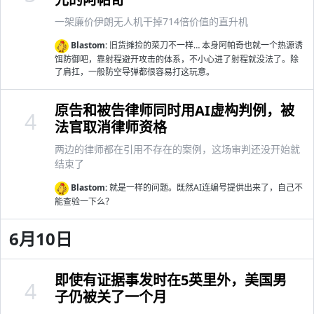
一架廉价伊朗无人机干掉714倍价值的直升机
Blastom:
旧货摊捡的菜刀不一样… 本身阿帕奇也就一个热源诱
饵防御吧，靠射程避开攻击的体系，不小心进了射程就没法了。除
了肩扛，一般防空导弹都很容易打这玩意。
原告和被告律师同时用AI虚构判例，被
4
法官取消律师资格
两边的律师都在引用不存在的案例，这场审判还没开始就
结束了
Blastom:
就是一样的问题。既然AI连编号提供出来了，自己不
能查验一下么？
6月10日
即使有证据事发时在5英里外，美国男
4
子仍被关了一个月