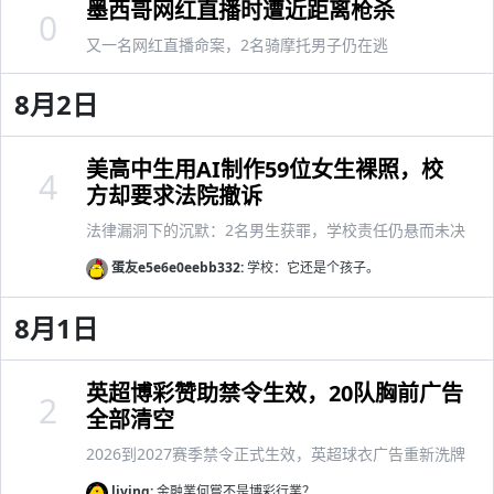
墨西哥网红直播时遭近距离枪杀
0
又一名网红直播命案，2名骑摩托男子仍在逃
8月2日
美高中生用AI制作59位女生裸照，校
4
方却要求法院撤诉
法律漏洞下的沉默：2名男生获罪，学校责任仍悬而未决
蛋友e5e6e0eebb332:
学校：它还是个孩子。
8月1日
英超博彩赞助禁令生效，20队胸前广告
2
全部清空
2026到2027赛季禁令正式生效，英超球衣广告重新洗牌
living:
金融業何嘗不是博彩行業？