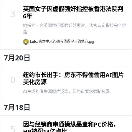
英国女子因虚假强奸指控被香港法院判
3
6年
她指控一名英国银行家强奸并索财，法官认定指控完全捏
造
Lalc:
资本主义的确有值得学习的地方.jpg
7月20日
纽约市长出手：房东不得偷偷用AI图片
0
美化房源
AI生成的假房源照片泛滥，纽约市要求强制披露
7月18日
因与经销商串通操纵墨盒和PC价格，
5
HP被罚14亿卢比