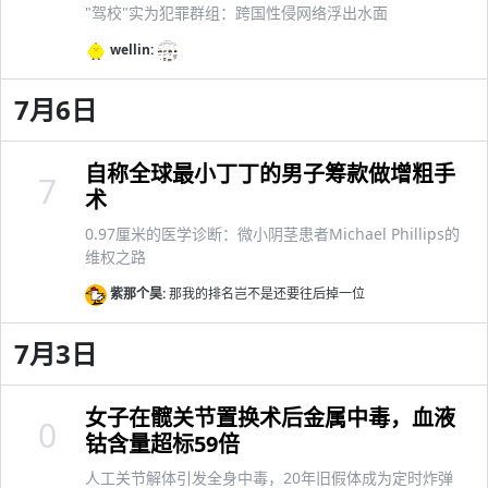
"驾校"实为犯罪群组：跨国性侵网络浮出水面
wellin:
7月6日
自称全球最小丁丁的男子筹款做增粗手
7
术
0.97厘米的医学诊断：微小阴茎患者Michael Phillips的
维权之路
紫那个昊:
那我的排名岂不是还要往后掉一位
7月3日
女子在髋关节置换术后金属中毒，血液
0
钴含量超标59倍
人工关节解体引发全身中毒，20年旧假体成为定时炸弹