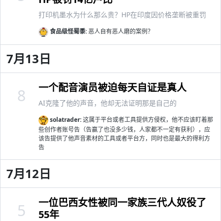
打印机墨水为什么那么贵？HP在印度因价格垄断被重罚
食品级怪蜀黍:
恶人自有恶人磨的案例？
7月13日
一个配音演员被迫每天自证是真人
8
AI克隆了他的声音，他却无法证明那是自己的
solatrader:
这属于平台或者工具提供方侵权，他不应该盯着那
些创作者账号告（告赢了也没多少钱，人家都不一定有获利），应
该告提供了他声音素材的工具或者平台方，同时也是最大的得利方
告
7月12日
一位巴西女性被同一家族三代人奴役了
5
55年