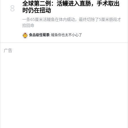
全球第二例：活鳗进入直肠，手术取出
8
时仍在扭动
一条65厘米活鳗鱼在体内蠕动，最终切除了5厘米肠段才
捡回命
食品级怪蜀黍:
鳗鱼你也太不小心了
广告