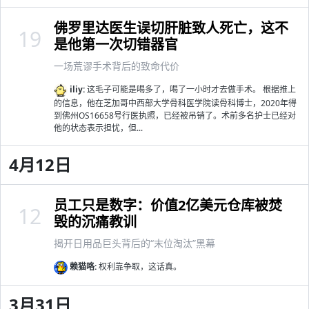
佛罗里达医生误切肝脏致人死亡，这不
19
是他第一次切错器官
一场荒谬手术背后的致命代价
iliy:
这毛子可能是喝多了，喝了一小时才去做手术。 根据推上
的信息，他在芝加哥中西部大学骨科医学院读骨科博士，2020年得
到佛州OS16658号行医执照，已经被吊销了。术前多名护士已经对
他的状态表示担忧，但...
4月12日
员工只是数字：价值2亿美元仓库被焚
12
毁的沉痛教训
揭开日用品巨头背后的“末位淘汰”黑幕
赖猫咯:
权利靠争取，这话真。
3月31日