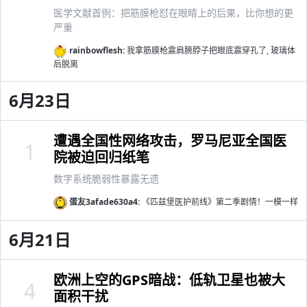
医学文献首例：把筋膜枪怼在眼睛上的后果，比你想的更
严重
rainbowflesh:
我拿筋膜枪震肩膀脖子把眼底震穿孔了, 玻璃体
后脱离
6月23日
遭遇全国性网络攻击，罗马尼亚全国医
1
院被迫回归纸笔
数字系统脆弱性暴露无遗
蛋友3afade630a4:
《匹兹堡医护前线》第二季剧情！一模一样
6月21日
欧洲上空的GPS暗战：低轨卫星也被大
4
面积干扰