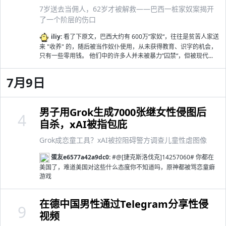
7岁送去当佣人，62岁才被解救——巴西一桩家奴案揭开
了一个阶层的伤口
iliy:
看了下原文，巴西大约有 600万”家奴“，往往是贫苦人家送
来 "收养" 的，随后被当作奴仆使用，从未获得教育、识字的机会，
只有一些零用钱。 他们中的许多人并未被暴力”囚禁“，但被现代...
7月9日
男子用Grok生成7000张继女性侵图后
4
自杀，xAI被指包庇
Grok成恋童工具？xAI被控阻碍警方调查儿童性虐图像
蛋友e6577a42a9dc0:
#@[捷克斯洛伐克]14257060# 你都在
美国了，难道美国对这些什么态度你不知道吗，原神都被骂恋童癖
游戏
在德中国男性通过Telegram分享性侵
9
视频