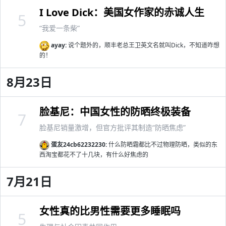
I Love Dick：美国女作家的赤诚人生
5
“我爱一条柴”
ayay:
说个题外的，顺丰老总王卫英文名就叫Dick，不知道咋想
的！
8月23日
脸基尼：中国女性的防晒终极装备
7
脸基尼销量激增，但官方批评其制造“防晒焦虑”
蛋友24cb62232230:
什么防晒霜都比不过物理防晒，类似的东
西淘宝都花不了十几块，有什么好焦虑的
7月21日
女性真的比男性需要更多睡眠吗
5