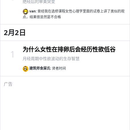
绝经后的审美突变
van:
曾经我在选修课程女性心理学里面的试卷上讲了类似的观
点，结果很显然是不合格
2月2日
为什么女性在排卵后会经历性欲低谷
1
月经周期中性欲波动的生存智慧
建筑师食屎氏:
贤者时间
广告