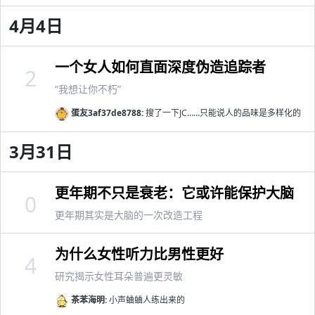
4月4日
一个女人如何直面深度伪造追踪者
2
“我想让你不朽”
蛋友3af37de8788:
搜了一下JC……只能说人的品味是多样化的
3月31日
更年期不只是衰老：它或许能保护大脑
0
更年期其实是大脑的一次改造工程
为什么女性听力比男性更好
4
研究揭示女性耳朵普遍更灵敏
茶苯海明:
小声蛐蛐人练出来的