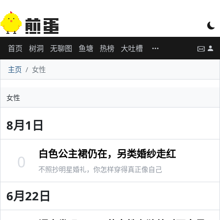
首页
树洞
无聊图
鱼塘
热榜
大吐槽
主页
女性
女性
8月1日
白色公主裙仍在，另类婚纱走红
0
不照抄明星婚礼，你怎样穿得真正像自己
6月22日