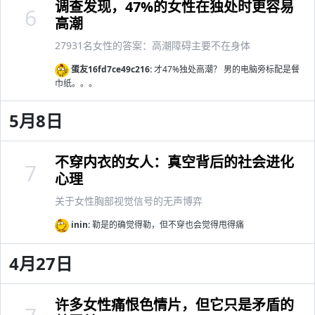
调查发现，47%的女性在独处时更容易
6
高潮
27931名女性的答案：高潮障碍主要不在身体
蛋友16fd7ce49c216:
才47%独处高潮？ 男的电脑旁标配是餐
巾纸。。。
5月8日
不穿内衣的女人：真空背后的社会进化
7
心理
关于女性胸部视觉信号的无声博弈
inin:
勒是的确觉得勒，但不穿也会觉得甩得痛
4月27日
许多女性痛恨色情片，但它只是矛盾的