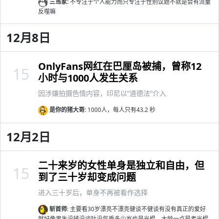
三当家:
不专注于个人能力而只专注于性别议题不就是会有流量
反噬嘛
12月8日
OnlyFans网红在巴厘岛被捕，曾称12
15
小时与1000人发生关系
因涉嫌拍摄色情内容，印尼以“道德法”介入
是你的猪大哥:
1000人，每人只有43.2 秒
12月2日
二十来岁的女性单身是独立和自由，但
15
到了三十岁却变成问题
进入三十岁后，单身不再被看作选择
斩首师:
主要看30岁漂亮不漂亮健谈不健谈有没有真正的爱好
就好像男生没钱没谈吐没气质多少岁也是光棍，大龄一点是老光棍