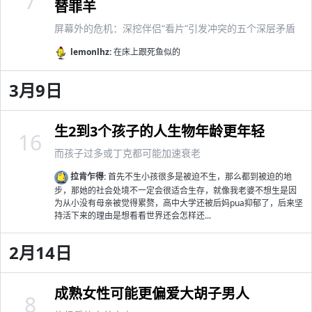
7
替罪羊
屏幕外的危机：深挖伴侣“看片”引发冲突的五个深层矛盾
lemonlhz:
在床上跟死鱼似的
3月9日
生2到3个孩子的人生物年龄更年轻
16
而孩子过多或丁克都可能加速衰老
拉肯乍得:
首先不生小孩很多是被迫不生，那么都到被迫的地
步，那她的社会处境不一定会很适合生存，就像我老婆不想生是因
为从小没有母亲被觉得累赘，高中大学还被后妈pua抑郁了，后来坚
持活下来的理由是想看看世界还会怎样还...
2月14日
成熟女性可能更偏爱大胡子男人
8