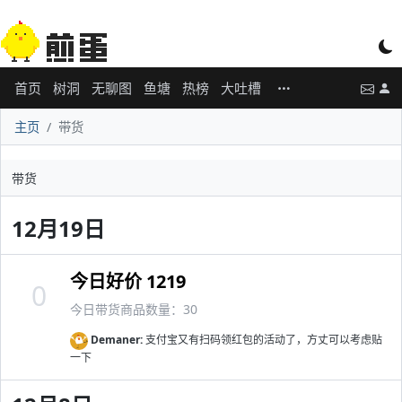
首页
树洞
无聊图
鱼塘
热榜
大吐槽
主页
带货
带货
12月19日
今日好价 1219
0
今日带货商品数量：30
Demaner:
支付宝又有扫码领红包的活动了，方丈可以考虑贴
一下