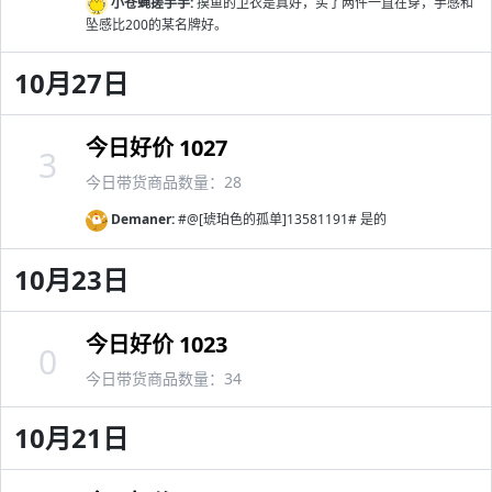
小苍蝇搓手手:
摸鱼的卫衣是真好，买了两件一直在穿，手感和
坠感比200的某名牌好。
10月27日
今日好价 1027
3
今日带货商品数量：28
Demaner:
#@[琥珀色的孤单]13581191# 是的
10月23日
今日好价 1023
0
今日带货商品数量：34
10月21日