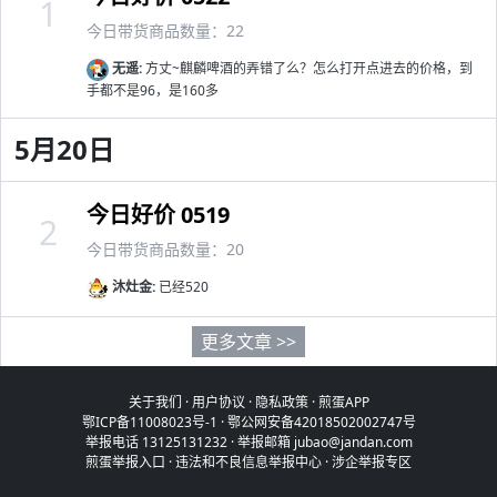
1
今日带货商品数量：22
无遥:
方丈~麒麟啤酒的弄错了么？怎么打开点进去的价格，到
手都不是96，是160多
5月20日
今日好价 0519
2
今日带货商品数量：20
沐灶金:
已经520
更多文章 >>
关于我们
·
用户协议
·
隐私政策
·
煎蛋APP
鄂ICP备11008023号-1
·
鄂公网安备42018502002747号
举报电话 13125131232 · 举报邮箱 jubao@jandan.com
煎蛋举报入口
·
违法和不良信息举报中心
·
涉企举报专区