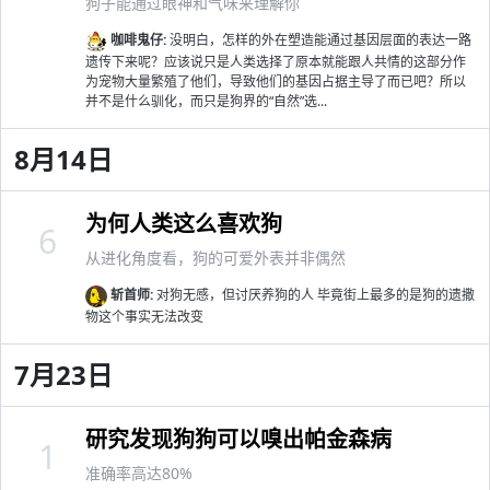
狗子能通过眼神和气味来理解你
咖啡鬼仔:
没明白，怎样的外在塑造能通过基因层面的表达一路
遗传下来呢？应该说只是人类选择了原本就能跟人共情的这部分作
为宠物大量繁殖了他们，导致他们的基因占据主导了而已吧？所以
并不是什么驯化，而只是狗界的“自然”选...
8月14日
为何人类这么喜欢狗
6
从进化角度看，狗的可爱外表并非偶然
斩首师:
对狗无感，但讨厌养狗的人 毕竟街上最多的是狗的遗撒
物这个事实无法改变
7月23日
研究发现狗狗可以嗅出帕金森病
1
准确率高达80%