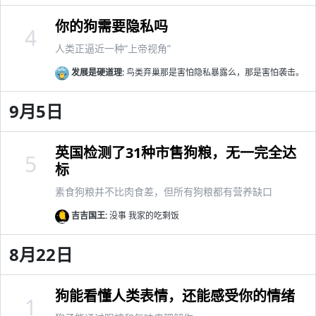
你的狗需要隐私吗
4
人类正逼近一种“上帝视角”
发展是硬道理:
鸟类弃巢那是害怕隐私暴露么，那是害怕袭击。
9月5日
英国检测了31种市售狗粮，无一完全达
5
标
素食狗粮并不比肉食差，但所有狗粮都有营养缺口
吉吉国王:
没事 我家的吃剩饭
8月22日
狗能看懂人类表情，还能感受你的情绪
1