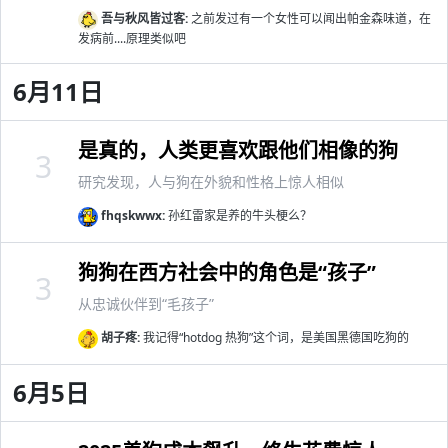
吾与秋风皆过客:
之前发过有一个女性可以闻出帕金森味道，在
发病前....原理类似吧
6月11日
是真的，人类更喜欢跟他们相像的狗
3
研究发现，人与狗在外貌和性格上惊人相似
fhqskwwx:
孙红雷家是养的牛头梗么？
狗狗在西方社会中的角色是“孩子”
3
从忠诚伙伴到“毛孩子”
胡子疼:
我记得“hotdog 热狗”这个词，是美国黑德国吃狗的
6月5日