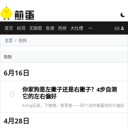
首页
树洞
无聊图
鱼塘
热榜
大吐槽
主页
狗狗
狗狗
6月16日
你家狗是左撇子还是右撇子？4步自测
0
它的左右偏好
Kong玩具、下楼梯、够零食——四个动作暴露狗的爪偏好
4月28日