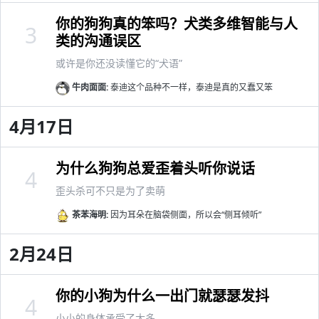
你的狗狗真的笨吗？犬类多维智能与人
3
类的沟通误区
或许是你还没读懂它的“犬语”
牛肉面面:
泰迪这个品种不一样，泰迪是真的又蠢又笨
4月17日
为什么狗狗总爱歪着头听你说话
4
歪头杀可不只是为了卖萌
茶苯海明:
因为耳朵在脑袋侧面，所以会“侧耳倾听”
2月24日
你的小狗为什么一出门就瑟瑟发抖
4
小小的身体承受了太多