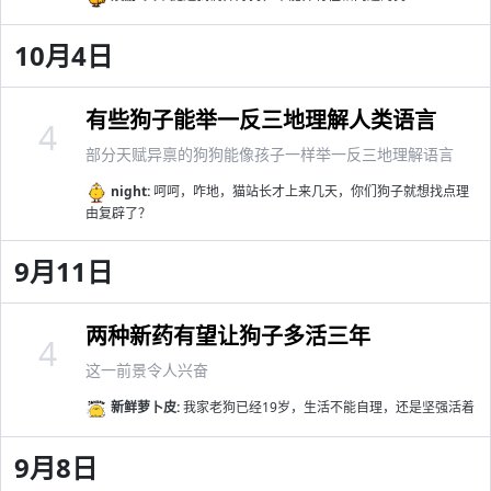
10月4日
有些狗子能举一反三地理解人类语言
4
部分天赋异禀的狗狗能像孩子一样举一反三地理解语言
night:
呵呵，咋地，猫站长才上来几天，你们狗子就想找点理
由复辟了？
9月11日
两种新药有望让狗子多活三年
4
这一前景令人兴奋
新鲜萝卜皮:
我家老狗已经19岁，生活不能自理，还是坚强活着
9月8日