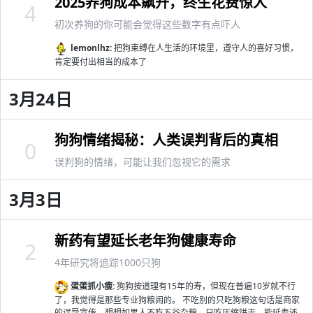
2025养狗成本飙升，终生花费惊人
4
初次养狗的你可能会觉得这些数字有点吓人
lemonlhz:
把狗束缚在人生活的环境里，遵守人的喜好习惯，
肯定要付出相当的成本了
3月24日
狗狗情绪揭秘：人类误判背后的真相
0
误判狗的情绪，可能让我们忽视它的需求
3月3日
新药有望延长老年狗健康寿命
2
4年研究将追踪1000只狗
蛋蛋抓小瘦:
狗狗按道理有15年的寿，但现在普遍10岁就不行
了，我觉得是那些专业狗粮闹的。 不吃别的只吃狗粮这句话是商家
的误导宣传。想想如果人不吃五谷杂粮，只吃压缩饼干，能延寿还