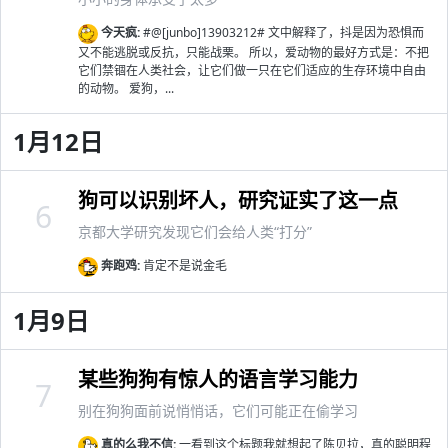
今天疯:
#@[junbo]13903212# 文中解释了，抖是因为恐惧而
又不能逃脱或反抗，只能战栗。 所以，爱动物的最好方式是：不把
它们禁锢在人类社会，让它们做一只在它们适应的生存环境中自由
的动物。 爱狗，...
1月12日
狗可以识别坏人，研究证实了这一点
6
京都大学研究发现它们会给人类“打分”
奔跑鸡:
肯定不是说金毛
1月9日
某些狗狗有惊人的语言学习能力
7
别在狗狗面前说悄悄话，它们可能正在偷学习
真的么我不信:
一看到这个标题我就想起了陈贝拉，真的聪明程