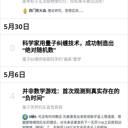
基本粒子无法被物理切分，但如果非要试试呢？
西门吹大血:
理论研究、思想实验……
5月30日
科学家用量子纠缠技术，成功制造出
0
“绝对随机数”
量子纠缠终结密码学的“偏差”噩梦
5月6日
并非数学游戏：首次观测到真实存在的
4
“负时间”
量子世界的反直觉真相
0绫0:
光没有时间概念 光被激发出来就母胎宇宙上限速度，根
据那啥缩短拉长的理论，对光来说激发的下一无穷小Δt之后就到达
观察器（眼球）了，不管是138亿光年还是桌子上的蜡烛