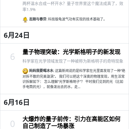
两杯温水合成一杯开水？量子世界里这个魔法成真了，效
率1.9%
志刚与春芬:
科技版龟波气功有实现的技术基础了。
6月24日
量子物理突破：光学斯格明子的新发现
6
科学家在光学领域发现了一种被称为斯格明子的奇特现象
妈妈我要喝冰水:
这篇新闻说的是科学家在光里面发现了一种“绝
对拆不散的完美漩涡”。 我们可以把这个深奥的物理发现，用生活常
识拆解如下： 怎么理解“光学斯格明子”？ 平时我们见到的光（比如
手电筒的光），就像泼出去的水，走...
6月16日
大爆炸的量子前传：引力在高能区如何
0
自己制造了一场暴涨