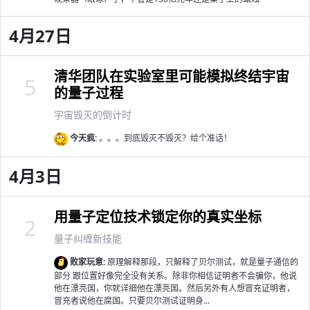
4月27日
清华团队在实验室里可能模拟终结宇宙
5
的量子过程
宇宙毁灭的倒计时
今天疯:
。。。到底毁灭不毁灭？给个准话！
4月3日
用量子定位技术锁定你的真实坐标
2
量子纠缠新技能
败家玩意:
原理解释那段，只解释了贝尔测试，就是量子通信的
部分 跟位置好像完全没有关系。除非你相信证明者不会骗你，他说
他在漂亮国，你就详细他在漂亮国。然后另外有人想冒充证明者，
冒充者说他在腐国。只要贝尔测试证明身...