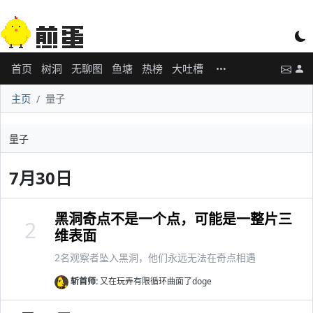
首页
树洞
无聊图
鱼塘
热榜
大吐槽
主页
量子
量子
7月30日
黑洞奇点不是一个点，可能是一整片三
2
维表面
2名观察者坠入黑洞，他们永远无法在奇点相遇
斩首师:
又在玩弄有限循环曲面了doge