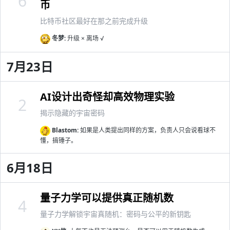
6
币
比特币社区最好在那之前完成升级
冬梦:
升级 × 离场 √
7月23日
AI设计出奇怪却高效物理实验
2
揭示隐藏的宇宙密码
Blastom:
如果是人类提出同样的方案，负责人只会说看球不
懂，搞锤子。
6月18日
量子力学可以提供真正随机数
4
量子力学解锁宇宙真随机：密码与公平的新钥匙