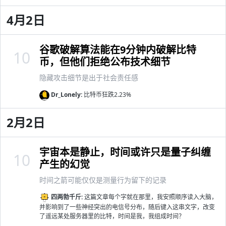
4月2日
谷歌破解算法能在9分钟内破解比特
10
币，但他们拒绝公布技术细节
隐藏攻击细节是出于社会责任感
Dr_Lonely:
比特币狂跌2.23%
2月2日
宇宙本是静止，时间或许只是量子纠缠
10
产生的幻觉
时间之箭可能仅仅是测量行为留下的记录
四两勃千斤:
这篇文章每个字就在那里，我安照顺序读入大脑，
并影响到了一些神经突出的电信号分布，随后键入这串文字，改变
了遥远某处服务器里的比特，时间是我，我组成时间？