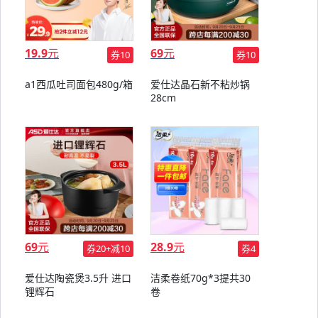
19.9
元
69
元
券10
券10
a1西瓜吐司面包480g/箱
爱仕达晶石新不粘炒锅
28cm
69
元
28.9
元
券20+减10
券4
爱仕达陶瓷煲3.5升 进口
洁柔卷纸70g*3提共30
锂辉石
卷