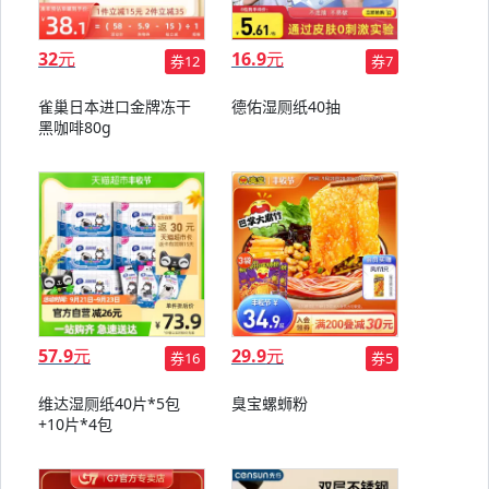
32
元
16.9
元
券12
券7
雀巢日本进口金牌冻干
德佑湿厕纸40抽
黑咖啡80g
57.9
元
29.9
元
券16
券5
维达湿厕纸40片*5包
臭宝螺蛳粉
+10片*4包