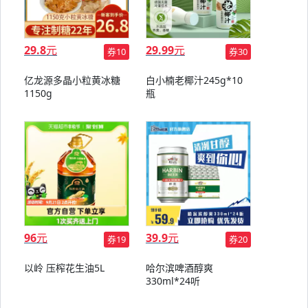
29.8
元
29.99
元
券10
券30
亿龙源多晶小粒黄冰糖
白小楠老椰汁245g*10
1150g
瓶
96
元
39.9
元
券19
券20
以岭 压榨花生油5L
哈尔滨啤酒醇爽
330ml*24听