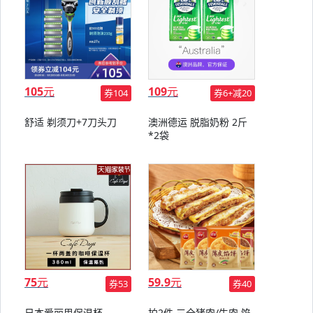
105
元
109
元
券104
券6+减20
舒适 剃须刀+7刀头刀
澳洲德运 脱脂奶粉 2斤
*2袋
75
元
59.9
元
券53
券40
日本爱丽思保温杯
拍2件 三全猪肉/牛肉 馅