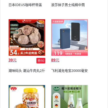
日本IDEUS咖啡杯带盖
浪莎袜子男士纯棉中筒
39
元
89
元
券50
潮味码头 潮汕牛肉丸2斤
飞利浦充电宝20000毫安