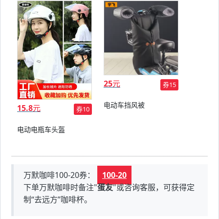
25
元
券15
电动车挡风被
15.8
元
券10
电动电瓶车头盔
万默咖啡100-20券：
100-20
下单万默咖啡时备注"
蛋友
"或咨询客服，可获得定
制“去远方”咖啡杯。