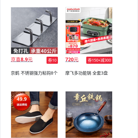
京喜
8.9
元
720
元
券10
券150+减300
京鹤 不锈钢强力粘钩8个
摩飞多功能锅 全套3盘