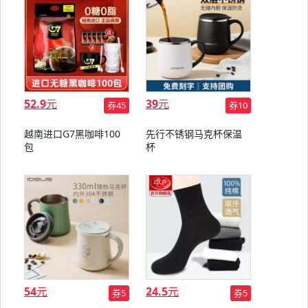
52.9
元
39
元
券45
券10
越南进口G7黑咖啡100
先行不锈钢马克杯保温
包
杯
54
元
24.5
元
券5
券5