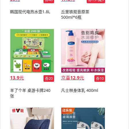
韩国现代电热水壶1.8L
丘里铁观音原茶
500ml*6瓶
13.9
元
京喜
12.9
元
券20
券10
羊了个羊 桌游卡牌240
凡士林身体乳 400ml
张