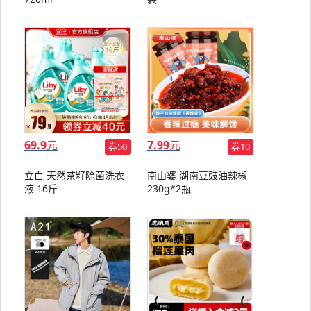
69.9
元
7.99
元
券50
券10
立白 天然茶籽除菌洗衣
南山婆 湖南豆豉油辣椒
液 16斤
230g*2瓶