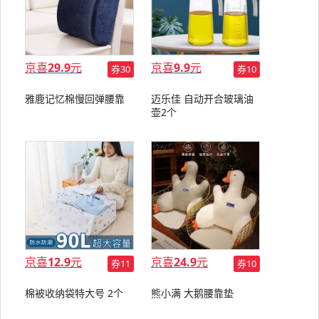
京喜
29.9
元
京喜
9.9
元
券30
券10
雅鹿记忆棉慢回弹腰靠
迈乐佳 自动开合玻璃油
壶2个
京喜
12.9
元
京喜
24.9
元
券11
券10
棉被收纳袋特大号 2个
熊小满 大鹅腰靠垫