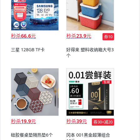
秒杀
66.6
元
秒杀
23.9
元
券10
三星 128GB TF卡
好得来 塑料收纳箱大号3
个
秒杀
19.9
元
秒杀
39
元
券30+减20
硅胶餐桌垫隔热垫6个
冈本 001黑金超薄组合