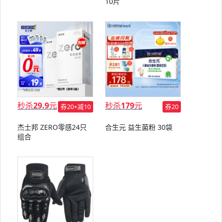
10片
秒杀
29.9
元
秒杀
179
元
券20+减10
券20
杰士邦 ZERO零感24只
合生元 益生菌粉 30袋
组合