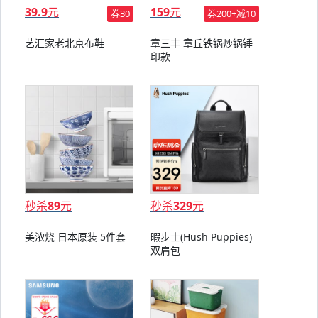
39.9
元
159
元
券30
券200+减10
艺汇家老北京布鞋
章三丰 章丘铁锅炒锅锤
印款
秒杀
89
元
秒杀
329
元
美浓烧 日本原装 5件套
暇步士(Hush Puppies)
双肩包