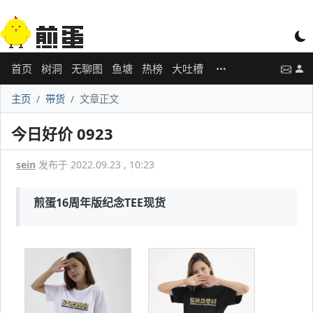
首页
树洞
无聊图
鱼塘
热榜
大吐槽
主页
带货
文章正文
今日好价 0923
sein
发布于 2022.09.23 , 10:23
煎蛋16周年版纪念TEE现货