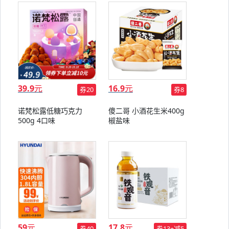
39.9
元
16.9
元
券20
券8
诺梵松露低糖巧克力
傻二哥 小酒花生米400g
500g 4口味
椒盐味
59
元
17.8
元
券40
券13+减5