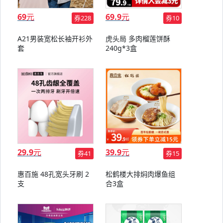
69
元
69.9
元
券228
券10
A21男装宽松长袖开衫外
虎头局 多肉榴莲饼酥
套
240g*3盒
29.9
元
39.9
元
券41
券15
惠百施 48孔宽头牙刷 2
松鹤楼大排焖肉爆鱼组
支
合3盒