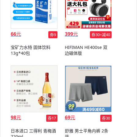
66
元
399
元
券9
券30+减40
宝矿力水特 固体饮料
HIFIMAN HE400se 双
13g*40包
边磁体版
98
元
69
元
券17
券30
日本进口 三得利 青梅酒
舒雅 男士平角内裤 2条
720ml
装