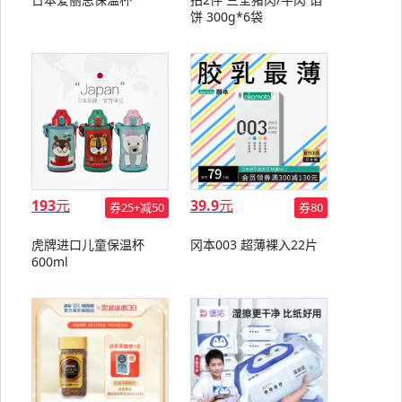
饼 300g*6袋
193
元
39.9
元
券25+减50
券80
虎牌进口儿童保温杯
冈本003 超薄裸入22片
600ml