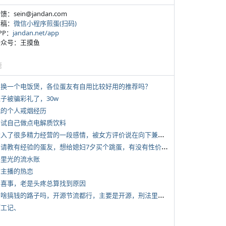
反馈：sein@jandan.com
投稿：
微信小程序煎蛋(扫码)
APP：
jandan.net/app
 公众号：王摸鱼
塘
 想换一个电饭煲，各位蛋友有自用比较好用的推荐吗？
侄子被骗彩礼了，30w
 我的个人戒烟经历
 尝试自己做点电解质饮料
*
投入了很多精力经营的一段感情，被女方评价说在向下兼容我，感觉有点破防
*
想请教有经验的蛋友，想给媳妇7夕买个跳蛋，有没有性价比高的推荐
 千里光的流水账
女主播的热恋
 大喜事，老是头疼总算找到原因
*
有啥搞钱的路子吗，开源节流都行，主要是开源，刑法里的咱不做
打工记、