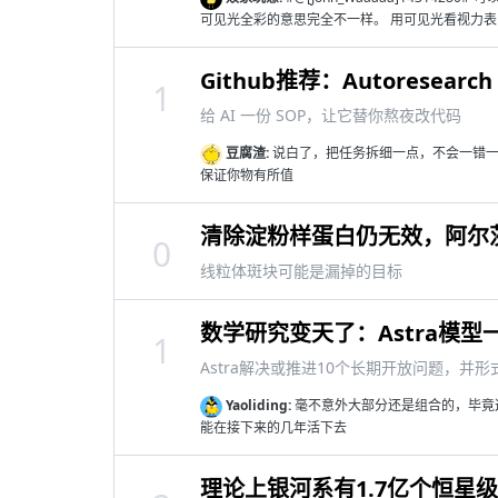
可见光全彩的意思完全不一样。 用可见光看视力表，
Github推荐：Autoresear
1
给 AI 一份 SOP，让它替你熬夜改代码
豆腐渣:
说白了，把任务拆细一点，不会一错一
保证你物有所值
清除淀粉样蛋白仍无效，阿尔
0
线粒体斑块可能是漏掉的目标
数学研究变天了：Astra模
1
Astra解决或推进10个长期开放问题，并
Yaoliding:
毫不意外大部分还是组合的，毕竟
能在接下来的几年活下去
理论上银河系有1.7亿个恒星