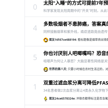
太阳"入睡"的方式可提前7年
0
科学家发现太阳周期中的"开关"时刻，从
多数吸烟者不患肺癌，答案真
4
同样接触烟草和紫外线，癌症道路竟由遗传
蛋友16fd7ce488194:
看标题像是烟草商出钱
你也讨厌别人吧唧嘴吗？恐音
5
咀嚼声为何让人暴怒？大脑显著性网络是关
世界的第八天:
只要小时候在农村生活过的，对
双重过滤血浆分离可降低PFA
1
34名患者做2次血浆分离让4类永久化学物下
蛋友24ce6578324e:
冲锋衣都得标注是否含氟