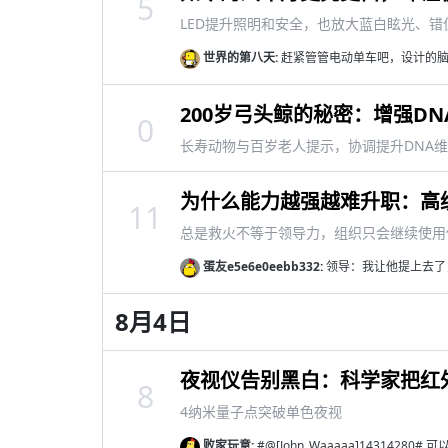
5
LED提升照明和安全，也放大蓝白眩光、错
世界的第八天:
赶紧管管电动单车吧，设计的脑
200岁弓头鲸的秘密：增强D
0
长寿动物与百岁老人提示，协调提升DNA
为什么能力越强越难升职：高
11
总是救火不等于领导力，组织只会继续使用
蛋友e5e6e0eebb332:
领导：我让他提上去了
8月4日
夜视仪告别黑白：科学家把红
8
4纳米量子点突破单色夜视
败家玩意:
#@[John_Waaaaa]1431