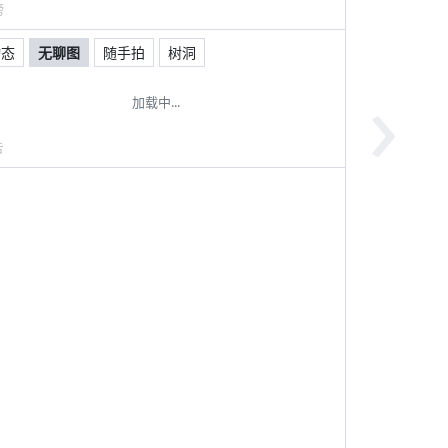
榜
动态
无聊图
随手拍
树洞
›
加载中...
告