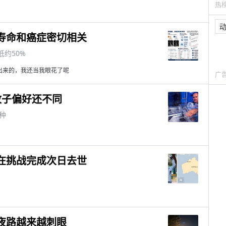
热
寿命和癌症密切相关
低约50%
出来的，我还当我眼花了呢
广
蚊子偏好还不同
种
在挑战完成次日去世
夜路越来越刺眼