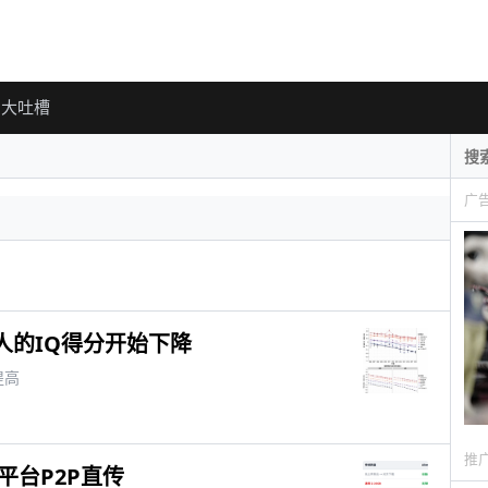
大吐槽
广
人的IQ得分开始下降
提高
推
 全平台P2P直传