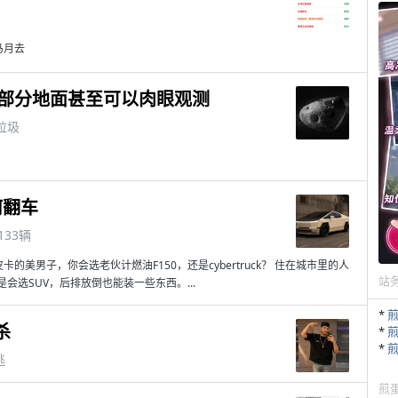
马月去
，部分地面甚至可以肉眼观测
垃圾
何翻车
133辆
美男子，你会选老伙计燃油F150，还是cybertruck？ 住在城市里的人
站
选SUV，后排放倒也能装一些东西。...
*
杀
*
*
逃
煎