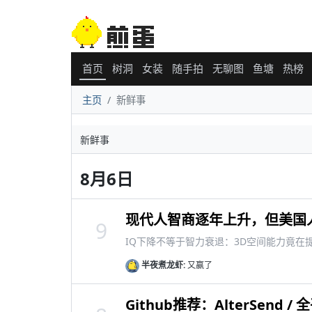
首页
树洞
女装
随手拍
无聊图
鱼塘
热榜
主页
新鲜事
新鲜事
8月6日
现代人智商逐年上升，但美国
9
IQ下降不等于智力衰退：3D空间能力竟在
半夜煮龙虾:
又赢了
Github推荐：AlterSend /