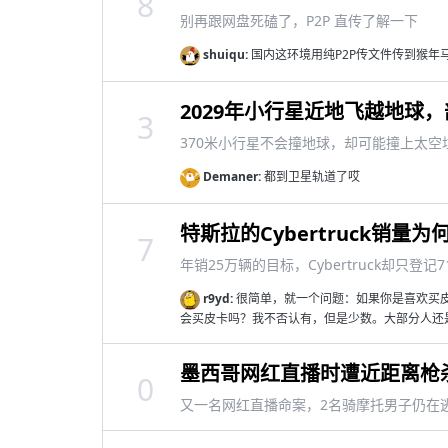
8
别再跟网盘死磕了，P2P 直传了解一下
shuiqu:
国内这环境用纯P2P传文件传到猴年
2029年小行星近地飞越地球
3
370米小行星不会撞地球，却可能撞上太空
Demaner:
都到卫星轨道了哎
特斯拉的Cybertruck销量为
7
年销25万辆的目标，Cybertruck却只登记7
r9yd:
很简单，就一个问题：如果你是喜欢买皮卡的
会买皮卡吗？我不否认有，但是少数。大部分人还是会
墨西哥网红直播时遭近距离枪
0
又一名网红直播命案，2名骑摩托男子仍在