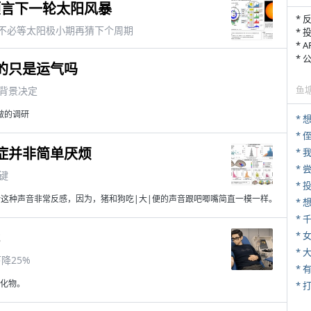
预言下一轮太阳风暴
* 
此不必等太阳极小期再猜下个周期
* 
* 
*
的只是运气吗
鱼
背景决定
做的调研
*
* 
症并非简单厌烦
*
*
键
这种声音非常反感，因为，猪和狗吃|大|便的声音跟吧唧嘴简直一模一样。
*
S
* 
*
降25%
化物。
* 