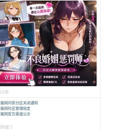
务公告
煎蛋网问答分区关闭通知
煎蛋网社区管理规定
煎蛋网官方渠道公示
蛋传送门