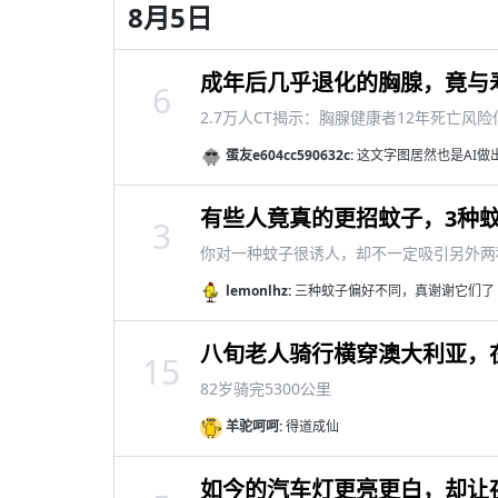
8月5日
成年后几乎退化的胸腺，竟与
6
2.7万人CT揭示：胸腺健康者12年死亡风险
蛋友e604cc590632c:
这文字图居然也是AI做
有些人竟真的更招蚊子，3种
3
你对一种蚊子很诱人，却不一定吸引另外两
lemonlhz:
三种蚊子偏好不同，真谢谢它们了
八旬老人骑行横穿澳大利亚，
15
82岁骑完5300公里
羊驼呵呵:
得道成仙
如今的汽车灯更亮更白，却让