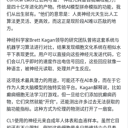
是四十亿年进化的产物。传统AI模型拼命模拟的功能，我
们从出生就有。”他们的意思是：人类神经元天生比人工
算法更灵活、更高效，而这正是现阶段AI难以匹敌的地
方。
神经科学家Brett Kagan领导的研究团队曾将这套系统与
机器学习算法进行对比，结果发现细胞文化系统在相似水
平下表现更优。用户可以直接向这些神经元发送代码，它
们会以几乎即时的速度作出电信号回应，这些回应就像一
种语言，被神经元读取、处理并产生反应。
这项技术最具潜力的用途，可能还不在AI本身，而在于它
作为人类大脑模型的独特实验平台。Kagan解释说，比如
癫痫细胞无法学习打游戏，但一旦给它们添加抗癫痫药
物，它们突然就能“开窍”，还能测出许多过去无法获取的
脑功能指标。这种方式为伦理药物测试打开了一扇窗。
CL1使用的神经元来自成年人体表和血液样本。虽然它目
前还有不少限制，例如这些细胞最多只能维持六个月寿