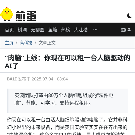
首页
树洞
无聊图
鱼塘
热榜
大吐槽
主页
高科技
文章正文
“肉脑”上线：你现在可以租一台人脑驱动的
AI了
BALI
发布于 2025.07.04 , 08:04
英澳团队打造由80万个人脑细胞组成的“湿件电
脑”，节能、可学习、支持远程租用。
你现在可以租一台由活人脑细胞驱动的电脑了。它并非科
幻小说里的未来设备，而是英国实验室实实在在养出来的
“生物混合机”。这台名为CL1的系统，是人类首次将硅芯