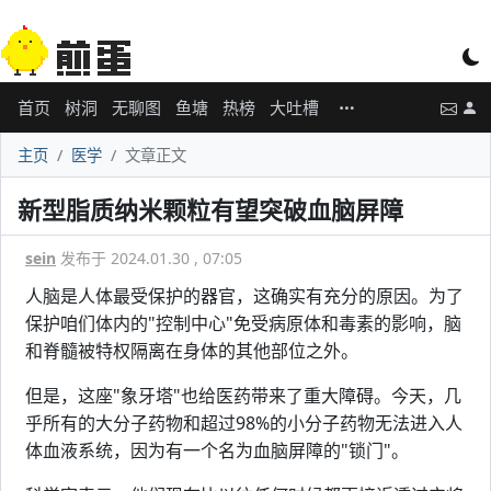
首页
树洞
无聊图
鱼塘
热榜
大吐槽
主页
医学
文章正文
新型脂质纳米颗粒有望突破血脑屏障
sein
发布于 2024.01.30 , 07:05
人脑是人体最受保护的器官，这确实有充分的原因。为了
保护咱们体内的"控制中心"免受病原体和毒素的影响，脑
和脊髓被特权隔离在身体的其他部位之外。
但是，这座"象牙塔"也给医药带来了重大障碍。今天，几
乎所有的大分子药物和超过98%的小分子药物无法进入人
体血液系统，因为有一个名为血脑屏障的"锁门"。