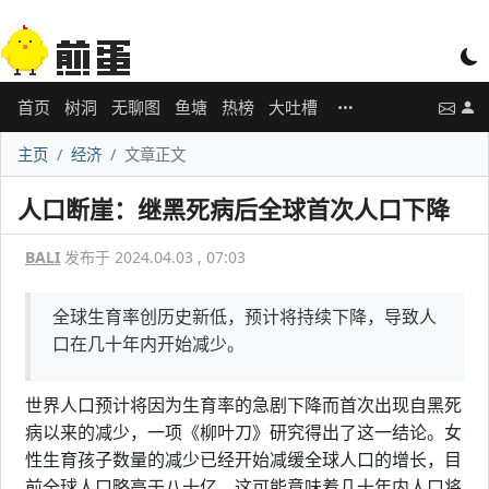
首页
树洞
无聊图
鱼塘
热榜
大吐槽
主页
经济
文章正文
人口断崖：继黑死病后全球首次人口下降
BALI
发布于 2024.04.03 , 07:03
全球生育率创历史新低，预计将持续下降，导致人
口在几十年内开始减少。
世界人口预计将因为生育率的急剧下降而首次出现自黑死
病以来的减少，一项《柳叶刀》研究得出了这一结论。女
性生育孩子数量的减少已经开始减缓全球人口的增长，目
前全球人口略高于八十亿，这可能意味着几十年内人口将