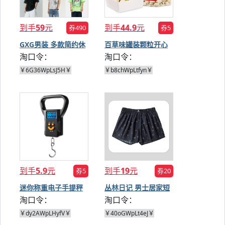
到手
59
元
到手
44.9
元
券490
券5
GXG男装 多款简约休
百草味罐装颗粒开心
淘口令：
淘口令：
闲短袖
果500g
￥6G36WpLsJ5H￥
￥b8chWpLtfyn￥
到手
5.9
元
到手
19
元
券5
券20
迷你称重电子手提秤
丛林日记 男士居家短
淘口令：
淘口令：
50kg
裤
￥dy2AWpLHyfV￥
￥40oGWpLt4eJ￥