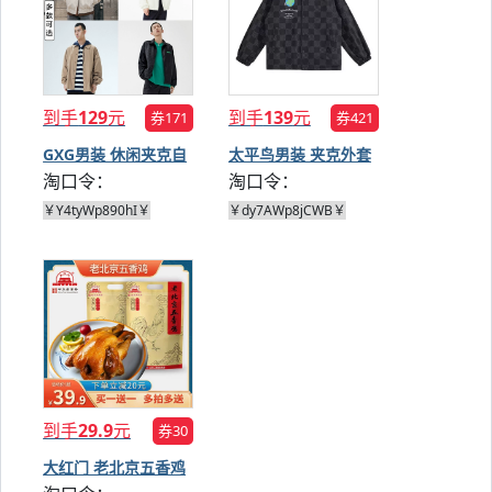
到手
129
元
到手
139
元
券171
券421
GXG男装 休闲夹克自
太平鸟男装 夹克外套
淘口令：
淘口令：
选
任选
￥Y4tyWp890hI￥
￥dy7AWp8jCWB￥
到手
29.9
元
券30
大红门 老北京五香鸡