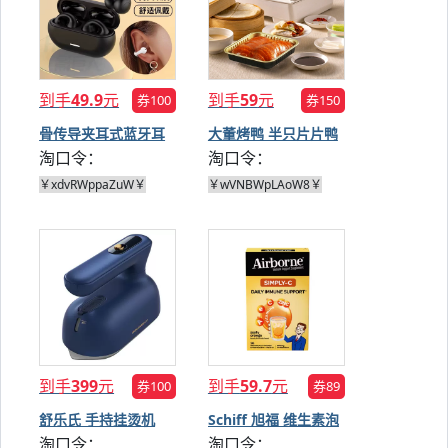
到手
49.9
元
到手
59
元
券100
券150
骨传导夹耳式蓝牙耳
大董烤鸭 半只片片鸭
淘口令：
淘口令：
机div>
￥xdvRWppaZuW￥
￥wVNBWpLAoW8￥
到手
399
元
到手
59.7
元
券100
券89
舒乐氏 手持挂烫机
Schiff 旭福 维生素泡
淘口令：
淘口令：
腾片 36粒