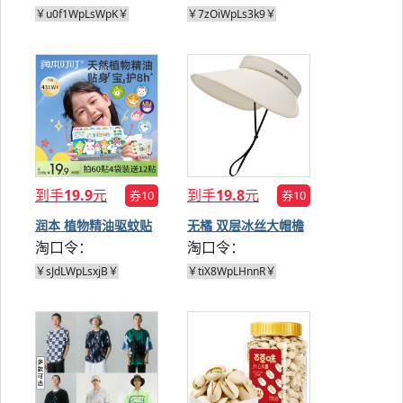
￥u0f1WpLsWpK￥
￥7zOiWpLs3k9￥
到手
19.9
元
到手
19.8
元
券10
券10
润本 植物精油驱蚊贴
无橘 双层冰丝大帽檐
淘口令：
淘口令：
72贴
遮阳帽
￥sJdLWpLsxjB￥
￥tiX8WpLHnnR￥