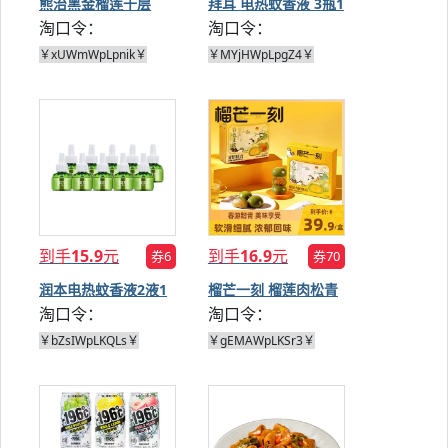
熊治黑金榴莲千层
拜耳 电热蚊香液 3瓶1
淘口令：
淘口令：
450g*2
器
￥xUWmWpLpnik￥
￥MYjHWpLpgZ4￥
到手
15.9
元
到手
16.9
元
券6
券70
润本电热蚊香液2液1
榴芒一刻 榴莲肉松青
淘口令：
淘口令：
器
团 50g*4枚
￥bZsIWpLKQLs￥
￥gEMAWpLKSr3￥