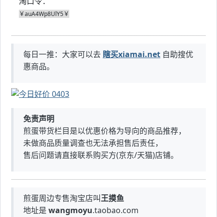
淘口令：
400g*2只
￥auA4Wp8UlY5￥
每日一推：大家可以去
瞎买xiamai.net
自助搜优
惠商品。
免责声明
煎蛋带货栏目是以优惠价格为导向的商品推荐，
未做商品质量调查也无法承担售后责任，
售后问题请直接联系购买方(京东/天猫)店铺。
煎蛋周边专售淘宝店叫
王摸鱼
地址是
wangmoyu
.taobao.com