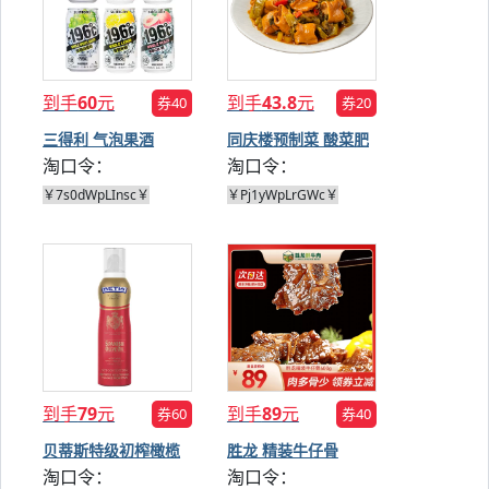
到手
60
元
到手
43.8
元
券40
券20
三得利 气泡果酒
同庆楼预制菜 酸菜肥
淘口令：
淘口令：
350ml*6罐
肠 390g*2盒
￥7s0dWpLInsc￥
￥Pj1yWpLrGWc￥
到手
79
元
到手
89
元
券60
券40
贝蒂斯特级初榨橄榄
胜龙 精装牛仔骨
淘口令：
淘口令：
油喷雾200ml*2
600g*2