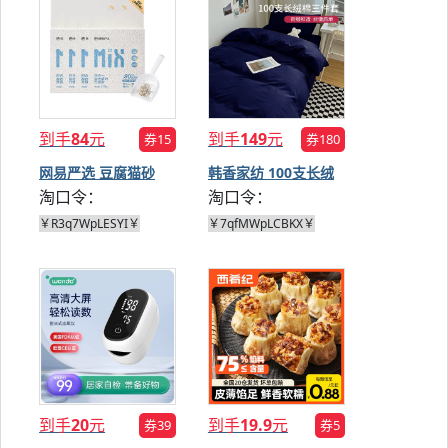
到手
84
元
到手
149
元
券15
券180
网易严选 豆腐猫砂
韩香家纺 100支长绒
淘口令：
淘口令：
2.5kg
棉三件套
￥R3q7WpLESYI￥
￥7qfMWpLCBKX￥
到手
20
元
到手
19.9
元
券39
券5