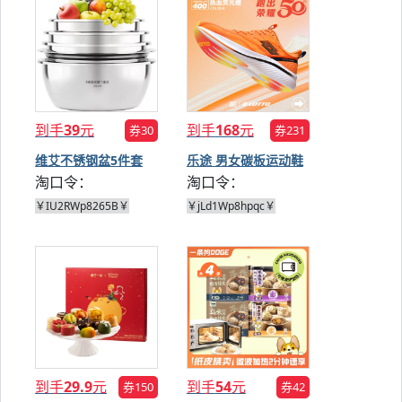
到手
39
元
到手
168
元
券30
券231
维艾不锈钢盆5件套
乐途 男女碳板运动鞋
淘口令：
淘口令：
￥IU2RWp8265B￥
￥jLd1Wp8hpqc￥
到手
29.9
元
到手
54
元
券150
券42