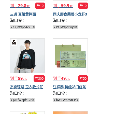
到手
29.8
元
到手
59.9
元
券10
券10
三通 真蟹黄拌面
同庆即食蒜蓉小龙虾3
淘口令：
淘口令：
145g*4盒
盒
￥slQzWpp4cYP￥
￥PAJxWppfYqd￥
到手
89
元
到手
49
元
券300
券50
杰克琼斯 卫衣款式任
江祥泰 特级祁门红茶
淘口令：
淘口令：
选
130g*2件
￥JxNfWppfsGP￥
￥bWiFWpp5tCP￥