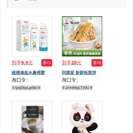
到手
9.9
元
到手
20
元
券15
券10
维德海盐水鼻喷雾
同栗家 新鲜板栗饼
淘口令：
淘口令：
100ml
132g*4件
￥tpqIWpLgVBo￥
￥ahYdWpLT39U￥