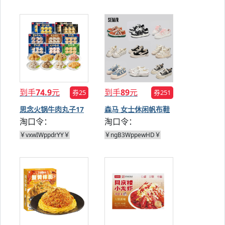
到手
74.9
元
到手
89
元
券25
券251
思念火锅牛肉丸子17
森马 女士休闲帆布鞋
淘口令：
淘口令：
袋
多款
￥vxwIWppdrYY￥
￥ngB3WppewHD￥