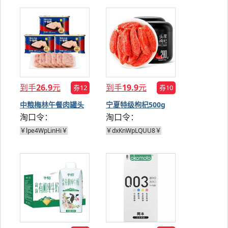
到手
26.9
元
到手
19.9
元
券12
券10
中粮梅林午餐肉罐头
宁夏特级枸杞500g
淘口令：
淘口令：
198g*3罐
￥lpe4WpLinHi￥
￥dxKnWpLQUU8￥