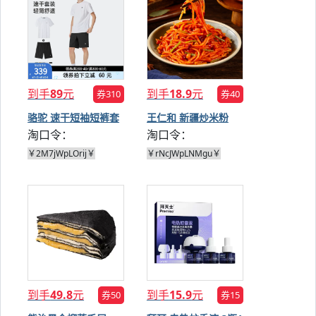
到手
89
元
到手
18.9
元
券310
券40
骆驼 速干短袖短裤套
王仁和 新疆炒米粉
淘口令：
淘口令：
装
313g*4盒
￥2M7jWpLOrij￥
￥rNcJWpLNMgu￥
到手
49.8
元
到手
15.9
元
券50
券15