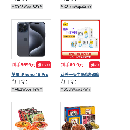
￥DY68Wppa3GY￥
￥XGpmWppa8cn￥
到手
6699
元
到手
69.9
元
券1300
券20
苹果 iPhone 15 Pro
认养一头牛低脂奶3箱
淘口令：
淘口令：
￥A8ZIWppaHeW￥
￥SGtPWppcExW￥