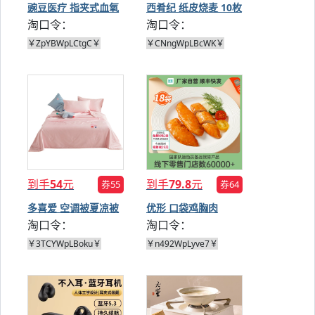
豌豆医疗 指夹式血氧
西肴纪 纸皮烧麦 10枚
淘口令：
淘口令：
仪
*2盒
￥ZpYBWpLCtgC￥
￥CNngWpLBcWK￥
到手
54
元
到手
79.8
元
券55
券64
多喜爱 空调被夏凉被
优形 口袋鸡胸肉
淘口令：
淘口令：
40g*18袋
￥3TCYWpLBoku￥
￥n492WpLyve7￥