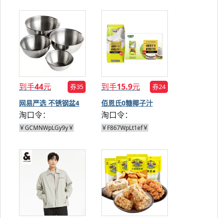
到手
44
元
到手
15.9
元
券35
券24
网易严选 不锈钢盆4
佰恩氏0糖椰子汁
淘口令：
淘口令：
件套
200ml*9瓶
￥GCMNWpLGy9y￥
￥F867WpLt1ef￥