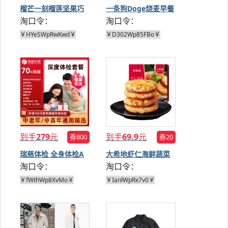
榴芒一刻榴莲坚果巧
一条狗Doge烧麦早餐
淘口令：
淘口令：
克力礼盒
组合
￥HYeSWpRwKwd￥
￥D302Wp85FBo￥
到手
279
元
到手
69.9
元
券800
券20
瑞慈体检 全身体检A
大希地虾仁海鲜蔬菜
淘口令：
淘口令：
套餐
饼160g*3盒
￥fWthWp8XvMo￥
￥IanlWpRx7v0￥