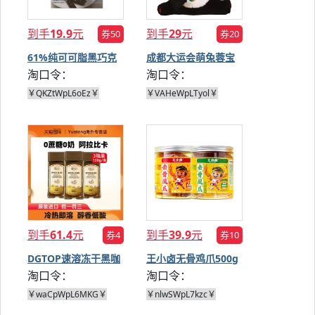
到手
19.9
元
到手
29
元
券50
券20
61%纯可可脂黑巧克
成都大运会萌兔蓉宝
淘口令：
淘口令：
力棒 30条
毛绒公仔
￥QKZtWpL6oEz￥
￥VAHeWpLTyol￥
到手
61.4
元
到手
39.9
元
券4
券10
DGTOP速溶冻干黑咖
王小卤无骨鸡爪500g
淘口令：
淘口令：
啡100g*3
￥waCpWpL6MKG￥
￥nlwSWpL7kzc￥