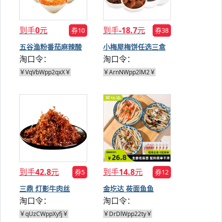
到手
0
元
到手
-18.7
元
券10
券38
五谷渔粉番茄麻辣酸
小梅屋梅饼任选三盒
淘口令：
淘口令：
辣3口味
￥VqVbWpp2qxX￥
￥ArnNWpp2lM2￥
到手
42.8
元
到手
14.8
元
券5
券12
三鼎 灯影牛肉丝
金圪达 莜面鱼鱼
淘口令：
淘口令：
250g
220g*5袋
￥qUzCWppXyfj￥
￥DrDlWpp22ty￥