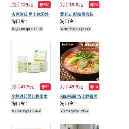
到手
129
元
到手
19.8
元
券550
券20
杰克琼斯 男士休闲外
黄老五 酥糖组合装
淘口令：
淘口令：
套
614g
￥QRQnWpLG15u￥
￥cmTbWpLupHu￥
到手
47.9
元
到手
49.9
元
券52
券14
全棉时代婴儿棉柔巾
和府捞面 浓汤鲜煮面
淘口令：
淘口令：
80抽*6包
4袋
￥Y6B1WpLFFG6￥
￥Ym1qWpLFzi6￥