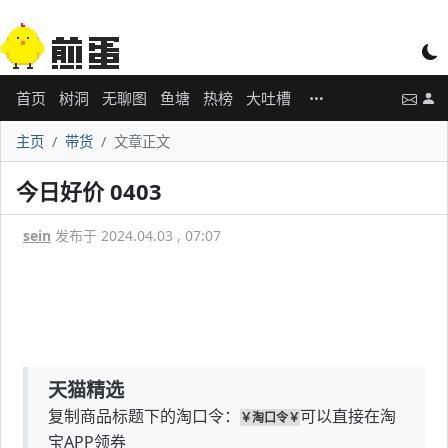
首页
树洞
无聊图
鱼塘
热榜
大吐槽
主页
带货
文章正文
今日好价 0403
sein
发布于 2024.04.03 , 07:07
天猫精选
复制商品标题下的淘口令：
可以直接在淘
￥淘口令￥
宝APP领券