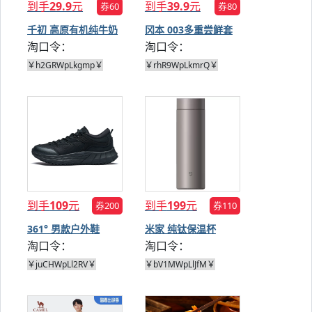
到手
29.9
元
到手
39.9
元
券60
券80
千初 高原有机纯牛奶
冈本 003多重尝鲜套
淘口令：
淘口令：
200g*12
装20只
￥h2GRWpLkgmp￥
￥rhR9WpLkmrQ￥
到手
109
元
到手
199
元
券200
券110
361° 男款户外鞋
米家 纯钛保温杯
淘口令：
淘口令：
480ml
￥juCHWpLl2RV￥
￥bV1MWpLlJfM￥