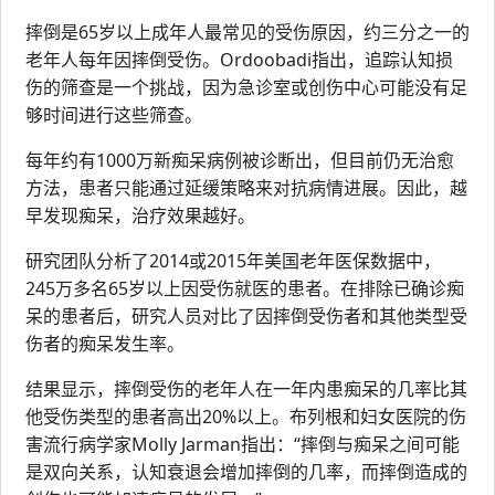
摔倒是65岁以上成年人最常见的受伤原因，约三分之一的
老年人每年因摔倒受伤。Ordoobadi指出，追踪认知损
伤的筛查是一个挑战，因为急诊室或创伤中心可能没有足
够时间进行这些筛查。
每年约有1000万新痴呆病例被诊断出，但目前仍无治愈
方法，患者只能通过延缓策略来对抗病情进展。因此，越
早发现痴呆，治疗效果越好。
研究团队分析了2014或2015年美国老年医保数据中，
245万多名65岁以上因受伤就医的患者。在排除已确诊痴
呆的患者后，研究人员对比了因摔倒受伤者和其他类型受
伤者的痴呆发生率。
结果显示，摔倒受伤的老年人在一年内患痴呆的几率比其
他受伤类型的患者高出20%以上。布列根和妇女医院的伤
害流行病学家Molly Jarman指出：“摔倒与痴呆之间可能
是双向关系，认知衰退会增加摔倒的几率，而摔倒造成的