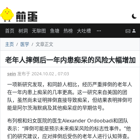
首页
树洞
无聊图
鱼塘
热榜
大吐槽
主页
医学
文章正文
老年人摔倒后一年内患痴呆的风险大幅增加
sein
发布于 2024.10.02 , 07:03
一项新研究发现，和同龄人相比，经历严重摔倒的老年人
在一年内患上痴呆的几率更高。这一研究来自美国的团
队，虽然尚未证明摔倒直接导致痴呆，但结果表明摔倒可
能是阿尔茨海默病及其他痴呆症的早期信号。
布列根和妇女医院的医生Alexander Ordoobadi和团队
表示：“摔倒可能是预示未来痴呆风险的标志性事件。”他
们的研究建议，应对摔倒后受伤的老年人进行认知筛查。