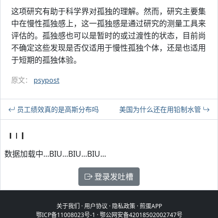
这项研究有助于科学界对孤独的理解。然而，研究主要集
中在慢性孤独感上，这一孤独感是通过研究的测量工具来
评估的。孤独感也可以是暂时的或过渡性的状态，目前尚
不确定这些发现是否仅适用于慢性孤独个体，还是也适用
于短期的孤独体验。
原文：
psypost
员工绩效真的是高斯分布吗
美国为什么还在用铅制水管
数据加载中...BIU...BIU...BIU...
登录发吐槽
关于我们
·
用户协议
·
隐私政策
·
煎蛋APP
鄂ICP备11008023号-1
·
鄂公网安备42018502002747号