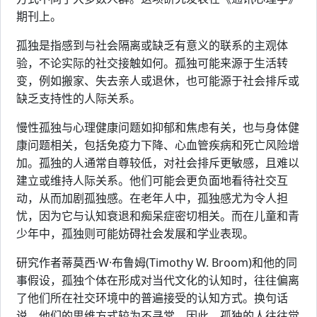
期刊上。
孤独是指感到与社会隔离或缺乏有意义的联系的主观体
验，不论实际的社交接触如何。孤独可能来源于生活转
变，例如搬家、失去亲人或退休，也可能源于社会排斥或
缺乏支持性的人际关系。
慢性孤独与心理健康问题如抑郁和焦虑有关，也与身体健
康问题相关，包括免疫力下降、心血管疾病和死亡风险增
加。孤独的人通常自尊较低，对社会排斥更敏感，且难以
建立或维持人际关系。他们可能会更负面地看待社交互
动，从而加剧孤独感。在老年人中，孤独感尤为令人担
忧，因为它与认知衰退和痴呆症密切相关。而在儿童和青
少年中，孤独则可能妨碍社会发展和学业表现。
研究作者蒂莫西·W·布鲁姆(Timothy W. Broom)和他的同
事假设，孤独个体在形成对当代文化的认知时，往往偏离
了他们所在社交环境中的普遍接受的认知方式。换句话
说，他们的思维方式较为不寻常。因此，孤独的人往往觉