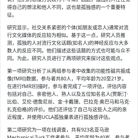
得自己的想法和他人不同，这也是孤独感的一个重要特
征。
研究显示，社交关系紧密的个体(如朋友或恋人)通常对流
行文化媒体的反应较为相似。基于这一点，研究人员推
测，孤独的人对流行文化话题(如名人)的神经反应与大多
数人的反应不同。他们描述这些话题的方式也可能与众不
同。为此，研究人员进行了两项研究来探讨这些观点。
第一项研究分析了从两组参与者中收集的功能性磁共振成
像(fMRI)数据，参与者共80人，平均年龄为20至21岁。
在进行fMRI扫描时，参与者完成了一项评估，评估内容
包括对自己、亲密他人、熟人以及五位知名名人(贾斯汀·
比伯、艾伦·德詹尼丝、金·卡戴珊、巴拉克·奥巴马和马克·
扎克伯格)的评价。他们还评估了自己与这些人之间的亲
近程度，并使用UCLA孤独量表进行孤独感评估。
第二项研究为一项在线调查，共有923名亚马逊
Mechanical Turk工作者参与，平均年龄为40岁。参与者