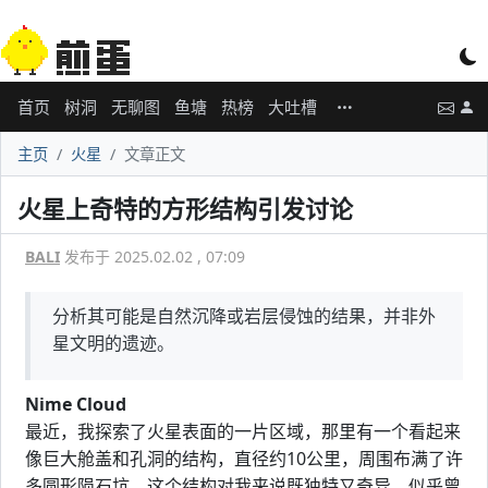
首页
树洞
无聊图
鱼塘
热榜
大吐槽
主页
火星
文章正文
火星上奇特的方形结构引发讨论
BALI
发布于 2025.02.02 , 07:09
分析其可能是自然沉降或岩层侵蚀的结果，并非外
星文明的遗迹。
Nime Cloud
最近，我探索了火星表面的一片区域，那里有一个看起来
像巨大舱盖和孔洞的结构，直径约10公里，周围布满了许
多圆形陨石坑。这个结构对我来说既独特又奇异，似乎曾