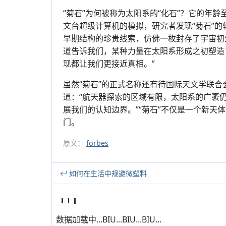
“菊石”为何被称为太阳系的“化石”？它的年
文台超级计算机的模拟，研究者发现“菊石”的
早期结构的珍贵线索，仿佛一枚封存了宇宙初生秘密的化
道告诉我们，某种力量在太阳系形成之初塑造
现都让我们更接近真相。”
虽然“菊石”的正式名称还有待国际天文学联合会确
道：“航天器探索的区域有限，太阳系的广袤
展我们的认知边界。”“菊石”不仅是一个新天
门。
原文：
forbes
如何在生活中规避微塑料
数据加载中...BIU...BIU...BIU...