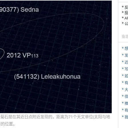
* 
* 
* 
*
鱼
*
*
* 
*
* 
*
* 
*
。菊石是在其近日点附近发现的，距离为71个天文单位(太阳与地
*
月的位置。