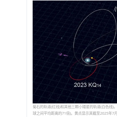
菊石的轨道(红线)和其他三颗小矮星的轨道(白色线)
球之间平均距离的71倍)。黄点显示其截至2025年7