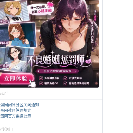
务公告
煎蛋网问答分区关闭通知
煎蛋网社区管理规定
煎蛋网官方渠道公示
蛋传送门