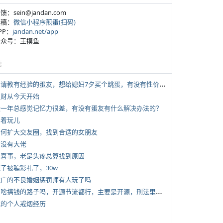
反馈：sein@jandan.com
投稿：
微信小程序煎蛋(扫码)
APP：
jandan.net/app
 公众号：王摸鱼
塘
*
想请教有经验的蛋友，想给媳妇7夕买个跳蛋，有没有性价比高的推荐
 发财从今天开始
 近一年总感觉记忆力很差，有没有蛋友有什么解决办法的？
写着玩儿
 如何扩大交友圈，找到合适的女朋友
有没有大佬
 大喜事，老是头疼总算找到原因
侄子被骗彩礼了，30w
 推广的不良婚姻惩罚师有人玩了吗
*
有啥搞钱的路子吗，开源节流都行，主要是开源，刑法里的咱不做
 我的个人戒烟经历