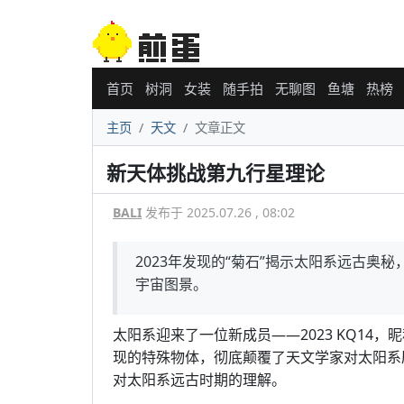
首页
树洞
女装
随手拍
无聊图
鱼塘
热榜
主页
天文
文章正文
新天体挑战第九行星理论
BALI
发布于 2025.07.26 , 08:02
2023年发现的“菊石”揭示太阳系远古奥
宇宙图景。
太阳系迎来了一位新成员——2023 KQ14，昵
现的特殊物体，彻底颠覆了天文学家对太阳系
对太阳系远古时期的理解。