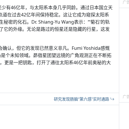
广
龄至少有46亿年，与太阳系本身几乎同龄。通过日本国立天
轨道在过去42亿年间保持稳定。这让它成为窥探太阳系
石。Dr. Shiang-Yu Wang表示：“‘菊石’的轨
了它的外缘。无论是路过的恒星还是隐藏的行星，这发
认，但它的发现已然意义非凡。Fumi Yoshida感慨
仍是个未知领域。昴宿星团望远镜的广角观测正在不断拓
体，更是一把钥匙，打开了通往太阳系46亿年前奥秘的大
广
研究发现肠脑“第六感”实时通路