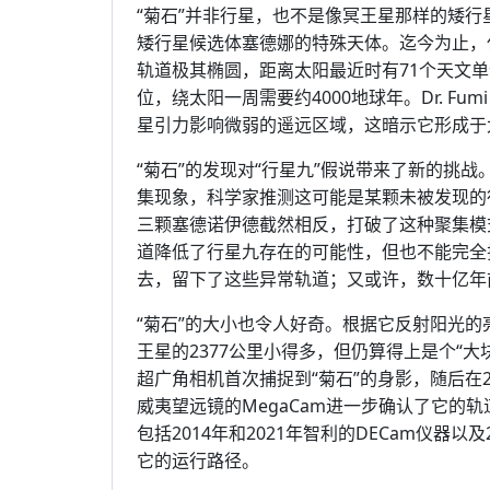
“菊石”并非行星，也不是像冥王星那样的矮行
矮行星候选体塞德娜的特殊天体。迄今为止，
轨道极其椭圆，距离太阳最近时有71个天文单位
位，绕太阳一周需要约4000地球年。Dr. Fumi
星引力影响微弱的遥远区域，这暗示它形成于
“菊石”的发现对“行星九”假说带来了新的挑
集现象，科学家推测这可能是某颗未被发现的
三颗塞德诺伊德截然相反，打破了这种聚集模式。Dr
道降低了行星九存在的可能性，但也不能完全
去，留下了这些异常轨道；又或许，数十亿年
“菊石”的大小也令人好奇。根据它反射阳光的
王星的2377公里小得多，但仍算得上是个“大块
超广角相机首次捕捉到“菊石”的身影，随后在20
威夷望远镜的MegaCam进一步确认了它的
包括2014年和2021年智利的DECam仪器
它的运行路径。