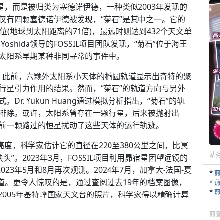
星，而是被归类为塞德诺伊德，一种类似2003年发现的
仅有四颗塞德诺伊德被发现，“菊石”是其中之一。它的
(地球到太阳距离的71倍)，最远时则达到432个天文单
 Yoshida领导的FOSSIL项目团队发现，“菊石”位于海王
太阳系早期某种非同寻常的事件中。
战。此前，六颗外太阳系小天体的椭圆轨道显示出奇特的聚
行星引力作用的结果。然而，“菊石”的轨道方向与另外
. Yukun Huang通过模拟分析指出，“菊石”的轨
排除。或许，太阳系曾存在一颗行星，后来被抛射出
前一颗路过的恒星扰动了这些天体的运行轨迹。
亮度，科学家估计它的直径在220至380公里之间，比冥
站
头”。2023年3月，FOSSIL项目利用昴宿星团望远镜的
23年5月和8月再次观测。2024年7月，加拿大-法国-夏
*
轨道。更令人惊叹的是，通过查阅过去19年的档案图像，
*
*
以及2005年基特峰国家天文台的照片，科学家得以精确计算
煎