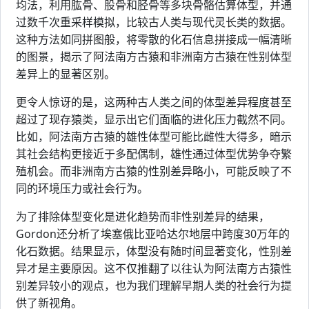
均法，利用肱骨、股骨和胫骨等多块骨骼估算体型，并通
过数千次重采样模拟，比较古人类与现代灵长类的数据。
这种方法如同拼图般，将零散的化石信息拼接成一幅清晰
的图景，揭示了阿法南方古猿和非洲南方古猿在性别体型
差异上的显著区别。
更令人惊讶的是，这两种古人类之间的体型差异程度甚至
超过了现存猿类，显示出它们面临的进化压力截然不同。
比如，阿法南方古猿的雄性体型可能比雌性大得多，暗示
其社会结构更接近于多配偶制，雄性通过体型优势争夺繁
殖机会。而非洲南方古猿的性别差异略小，可能反映了不
同的环境压力或社会行为。
为了排除体型变化是进化趋势而非性别差异的结果，
Gordon还分析了埃塞俄比亚哈达尔地层中跨度30万年的
化石数据。结果显示，体型没有随时间显著变化，性别差
异才是主要原因。这不仅推翻了以往认为阿法南方古猿性
别差异较小的观点，也为我们理解早期人类的社会行为提
供了新视角。