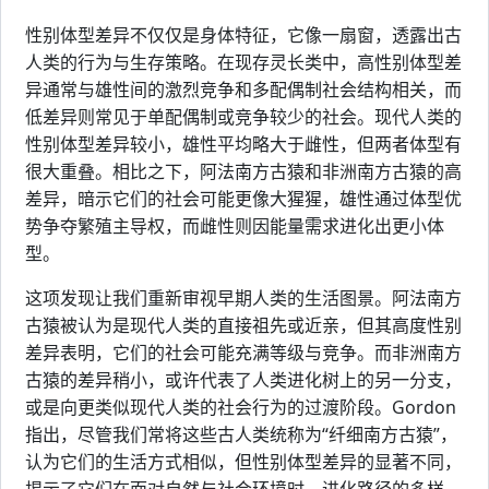
性别体型差异不仅仅是身体特征，它像一扇窗，透露出古
人类的行为与生存策略。在现存灵长类中，高性别体型差
异通常与雄性间的激烈竞争和多配偶制社会结构相关，而
低差异则常见于单配偶制或竞争较少的社会。现代人类的
性别体型差异较小，雄性平均略大于雌性，但两者体型有
很大重叠。相比之下，阿法南方古猿和非洲南方古猿的高
差异，暗示它们的社会可能更像大猩猩，雄性通过体型优
势争夺繁殖主导权，而雌性则因能量需求进化出更小体
型。
这项发现让我们重新审视早期人类的生活图景。阿法南方
古猿被认为是现代人类的直接祖先或近亲，但其高度性别
差异表明，它们的社会可能充满等级与竞争。而非洲南方
古猿的差异稍小，或许代表了人类进化树上的另一分支，
或是向更类似现代人类的社会行为的过渡阶段。Gordon
指出，尽管我们常将这些古人类统称为“纤细南方古猿”，
认为它们的生活方式相似，但性别体型差异的显著不同，