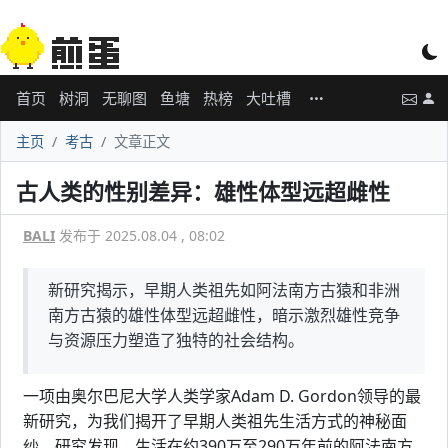
首页
树洞
无聊图
鱼塘
热榜
大吐槽
主页
考古
文章正文
古人类的性别差异：雄性体型远超雌性
BALI
发布于 2025.08.04 , 08:02
新研究揭示，早期人类祖先如阿法南方古猿和非洲
南方古猿的雄性体型远超雌性，暗示激烈雄性竞争
与资源压力塑造了独特的社会结构。
一项由奥尔巴尼大学人类学家Adam D. Gordon领导的最
新研究，为我们揭开了早期人类祖先生活方式的神秘面
纱。研究发现，生活在约390万至290万年前的阿法南方