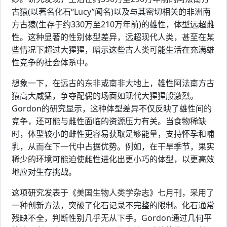
古猿(以著名化石“Lucy”闻名)以及与其密切相关的非洲南
方古猿(生存于约330万至210万年前)的雄性，体型远超雌
性。这种显著的性别体型差异，远超现代人类，甚至在某
些情况下超过大猩猩，暗示这些古人类可能生活在充满雄
性竞争的社会体系中。
想象一下，在远古的东非或南非大地上，雄性阿法南方古
猿高大威猛，争夺配偶的场面如现代大猩猩般激烈。
Gordon的研究显示，这种体型差异不仅反映了雄性间的
竞争，还可能与雌性面临的资源压力有关。当食物稀缺
时，体型较小的雌性更容易获取足够能量，支持怀孕和哺
乳，从而在下一代中占据优势。例如，在干旱季节，果实
稀少的环境可能迫使雌性进化出更小巧的体型，以更高效
地应对生存挑战。
这项研究发表于《美国生物人类学杂志》七月刊，采用了
一种创新方法，突破了化石记录不完整的限制。化石通常
残缺不全，判断性别几乎无从下手。Gordon通过几何平