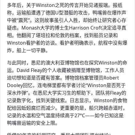
多年后，关于Winston之死的传言开始见诸报端。报纸
称，运输船遭遇了德国U型潜艇的攻击，鸭嘴兽在爆炸声
中被“震死”。这则故事虽引人入胜，却始终让研究者心存
疑虑。Monash大学的博士生Harrison Croft决定追寻真
相。他翻阅了堪培拉和伦敦的档案，找到船员记录和
Winston看护者的访谈。看护者明确表示，航程中没有爆
炸，船上一切平静。
与此同时，悉尼的澳大利亚博物馆也在探究Winston的命
运。David Fleay的个人收藏被捐赠至博物馆，工作人员
迫切想知道是否藏有答案。博物馆档案管理员Robert
Dooley回忆，连电梯里都有学者讨论“Winston是否死于
深水炸弹”。在悉尼大学实习生的帮助下，团队将Fleay的
记录数字化，找到关键线索。日志显示，Winston的食物
配给因蚯蚓腐烂而减少。更重要的是，船只跨越赤道时，
记录的水温和空气温度持续高于27°C——如今已知这是
鸭嘴兽运输的安全上限。