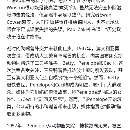
凭借80年来的科学研究，悉尼大学团队得出结论：
Winston很可能是被高温“煮死”的。虽然无法完全排除潜
艇冲击的说法，但高温本身足以致命。研究者Ewan
Cowan感叹，人们宁愿将责任推给德国人，也不愿承认
喂食不足或温度失控的失误。Paul Zaki补充道：“历史取
决于谁在讲故事。”
战时的鸭嘴兽外交并未就此止步。1947年，澳大利亚再
次尝试，借成功人工繁育鸭嘴兽的机会，向美国布朗克斯
动物园赠送了三只鸭嘴兽：Betty、Penelope和Cecil。这
次旅程备受关注，三只鸭嘴兽抵达波士顿时引发轰动，甚
至有澳大利亚大使亲自喂食“第一条蚯蚓”。然而，Betty
很快去世，Penelope和Cecil却成为明星，吸引了大群观
众。媒体为它们编织浪漫故事，称Penelope是“挑逗的女
性”，与Cecil上演“四天狂恋”。然而，当Penelope开始筑
巢，公众期待的小鸭嘴兽却未出现，媒体指责它“假孕”骗
取更多食物。
1957年，Penelope从动物园失踪，搜救数周无果，被宣