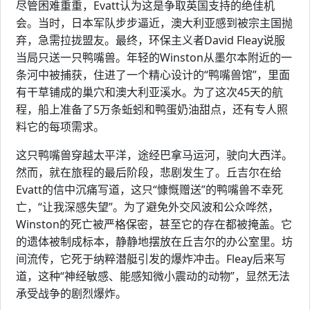
尽管困难重重，Evatt认为这是争取英国支持的绝佳机
会。当时，日本军队步步逼近，澳大利亚感到被宗主国抛
弃，急需拉拢盟友。最终，环保主义者David Fleay说服
当局只送一只鸭嘴兽。年轻的Winston从墨尔本附近的一
条河中被捕获，住进了一个精心设计的“鸭嘴兽馆”，里面
有干草铺成的巢穴和澳大利亚溪水。为了这次45天的航
程，船上准备了5万条蚯蚓和鸭蛋奶油甜点，还有专人照
料它的每项需求。
这只鸭嘴兽穿越太平洋，途经巴拿马运河，驶向大西洋。
然而，就在旅程的最后阶段，悲剧发生了。丘吉尔在给
Evatt的信中沉痛写道，这只“慷慨赠送”的鸭嘴兽不幸死
亡，“让我深感失望”。为了避免外交风波和公众哗然，
Winston的死亡被严格保密，甚至它的存在都被掩盖。它
的遗体被制成标本，静静地摆放在丘吉尔的办公室里。坊
间流传，它死于纳粹潜艇引发的爆炸冲击。Fleay后来写
道，这种“神经敏感、能感知微小震动的动物”，显然无法
承受战争的剧烈爆炸。