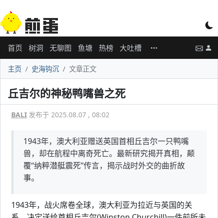
首页
树洞
无聊图
鱼塘
热榜
大吐槽
主页
史海钩沉
文章正文
丘吉尔的神秘鸭嘴兽之死
BALI
发布于 2025.08.07 , 08:02
1943年，澳大利亚赠送英国首相丘吉尔一只鸭嘴
兽，却在航程中离奇死亡。最新研究揭开真相，颠
覆“纳粹潜艇震死”传言，揭示战时外交的曲折故
事。
1943年，战火席卷全球，澳大利亚为拉近与英国的关
系，决定送给首相丘吉尔(Winston Churchill)一件前所未