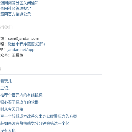
煎蛋网问答分区关闭通知
煎蛋网社区管理规定
煎蛋网官方渠道公示
蛋传送门
反馈：sein@jandan.com
投稿：
微信小程序煎蛋(扫码)
APP：
jandan.net/app
 公众号：王摸鱼
塘
写着玩儿
打工记、
 求推荐个百元内的有线鼠标
 一狠心买了绿皮车的软卧
 发财从今天开始
 分享一个较低成本改善久坐办公腰臀压力的方案
 女装如果没有热榜感觉分分钟会错过一个亿
有没有大佬