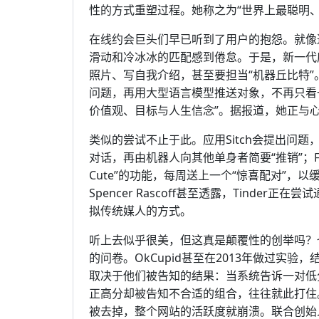
性的方式重塑过程。她称之为“世界上最聪明、
在线约会巨头们早已听到了用户的抱怨。就像
滑动和冷冰冰的匹配感到倦怠。于是，新一代应
照片、写自我介绍，甚至要担当“机器丘比特”。
问题，再用大型语言模型推送对象，不再只看
价值观、目标与人生信念”。据报道，她正与
类似的尝试不止于此。应用Sitch会提出问题
对话，再由机器人向其他单身者简要“推销”；Face
Cute”的功能，每周送上一个“惊喜配对”，以缓
Spencer Rascoff甚至透露，Tind
拟传统媒人的方式。
听上去似乎很美，但这真是颠覆性的创举吗？
的问卷。OkCupid甚至在2013年做过实
取决于他们被告知的结果：当系统告诉一对低
正高分却被告知不合适的组合，往往就此打住
被去掉，整个网站的活跃度就崩溃。联合创始人Chri