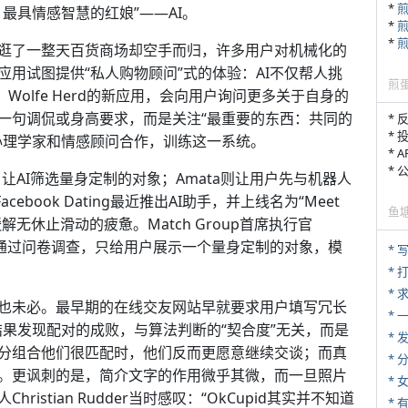
*
最具情感智慧的红娘”——AI。
*
*
逛了一整天百货商场却空手而归，许多用户对机械化的
用试图提供“私人购物顾问”式的体验：AI不仅帮人挑
煎
Wolfe Herd的新应用，会向用户询问更多关于自身的
一句调侃或身高要求，而是关注“最重要的东西：共同的
* 
* 
心理学家和情感顾问合作，训练这一系统。
* 
*
，让AI筛选量身定制的对象；Amata则让用户先与机器人
book Dating最近推出AI助手，并上线名为“Meet
鱼
解无休止滑动的疲惫。Match Group首席执行官
er正在尝试通过问卷调查，只给用户展示一个量身定制的对象，模
* 
* 
*
也未必。最早期的在线交友网站早就要求用户填写冗长
*
验，结果发现配对的成败，与算法判断的“契合度”无关，而是
*
分组合他们很匹配时，他们反而更愿意继续交谈；而真
*
。更讽刺的是，简介文字的作用微乎其微，而一旦照片
*
stian Rudder当时感叹：“OkCupid其实并不知道
* 