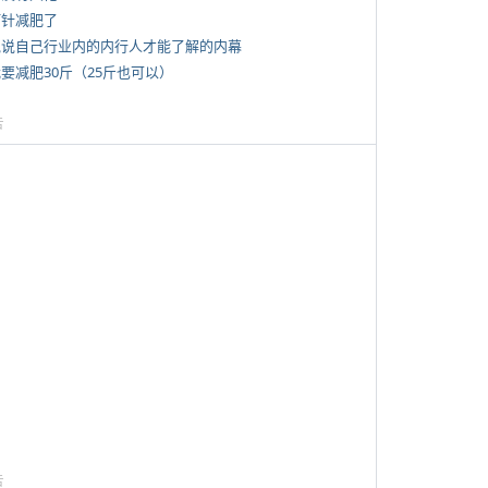
打针减肥了
 说说自己行业内的内行人才能了解的内幕
我要减肥30斤（25斤也可以）
告
告