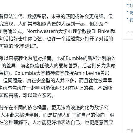
* 
*
随着算法迭代、数据积累，未来的匹配或许会更精细。但
* 
究发现，人们常与相似背景的人走到一起，但涉及个
式。Northwestern大学心理学教授Eli Finkel就
广
句话恰好击中你心弦，也许一个话题意外打开了对话的
靠的“化学测试”。
以直接转化为配对指南。比如Bumble的新AI计划融入
型”的差异：前者能信任他人的爱与善意，后者则分为焦虑
。Columbia大学精神病学教授Amir Levine曾形
。但问题是，真正安全型的人并不多，而且往往被早早
，焦虑与焦虑在一起则可能像两只困在树上的猫，不断嘶
筑起高墙，难以建立亲密。
分布在不同的依恋桶里，更无法将浪漫简化为数学公
不是要教人用此来挑选伴侣，而是提醒人们了解自己的倾向，明
在这种理解下，人才能更好地表达自己，也更愿意回应
广