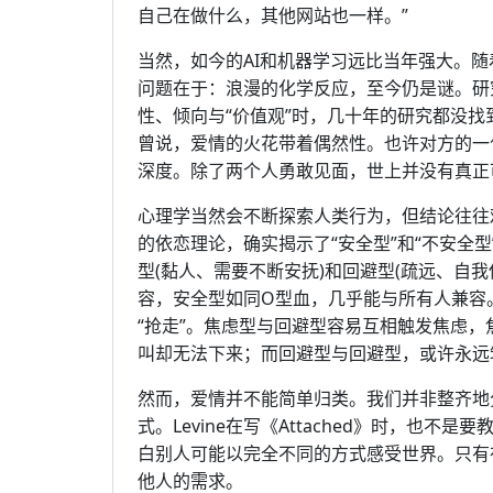
自己在做什么，其他网站也一样。”
当然，如今的AI和机器学习远比当年强大。
问题在于：浪漫的化学反应，至今仍是谜。研
性、倾向与“价值观”时，几十年的研究都没找到明确公
曾说，爱情的火花带着偶然性。也许对方的一
深度。除了两个人勇敢见面，世上并没有真正可
心理学当然会不断探索人类行为，但结论往往难
的依恋理论，确实揭示了“安全型”和“不安全
型(黏人、需要不断安抚)和回避型(疏远、自我保护)
容，安全型如同O型血，几乎能与所有人兼容
“抢走”。焦虑型与回避型容易互相触发焦虑
叫却无法下来；而回避型与回避型，或许永远
然而，爱情并不能简单归类。我们并非整齐地
式。Levine在写《Attached》时，也
白别人可能以完全不同的方式感受世界。只有
他人的需求。