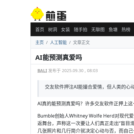
首页
树洞
女装
随手拍
无聊图
鱼塘
热榜
主页
人工智能
文章正文
AI能预测真爱吗
BALI
发布于 2025.09.30 , 08:03
交友软件押注AI能撮合爱情，但人类的心
AI真的能预测真爱吗？许多交友软件正押上
Bumble创始人Whitney Wolfe He
返舞台，声称这一次要让人们真正走出“盲目
几张照片和几行简介就决定心动与否，而自己