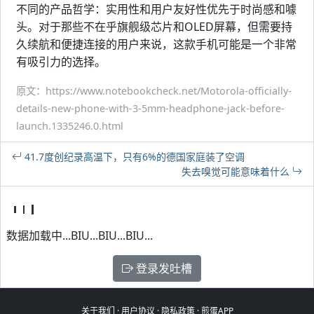
不同的产品哲学：实用性和用户友好性优先于时尚感和噱
头。对于那些不在乎旗舰级芯片和OLED屏幕，但需要持
久续航和便捷连接的用户来说，这款手机可能是一个非常
有吸引力的选择。
原文：https://www.notebookcheck.net/Motorola-officially-
details-new-phone-with-3-5mm-headphone-jack-before-
launch.1335246.0.html
41.7度创纪录高温下，只有6%的德国家庭装了空调
失去嗅觉可能意味着什么
数据加载中...BIU...BIU...BIU...
登录发吐槽
关于我们
·
用户协议
·
隐私政策
·
煎蛋APP