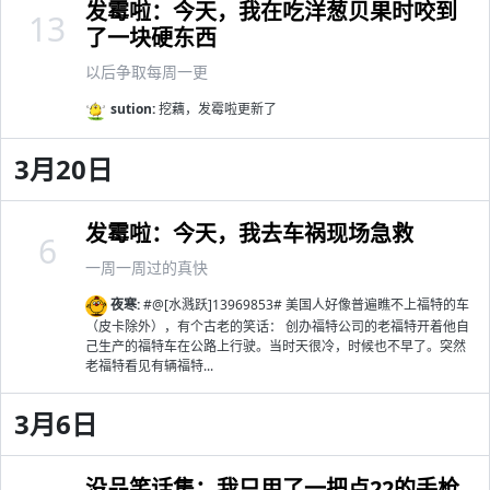
发霉啦：今天，我在吃洋葱贝果时咬到
13
了一块硬东西
以后争取每周一更
sution:
挖藕，发霉啦更新了
3月20日
发霉啦：今天，我去车祸现场急救
6
一周一周过的真快
夜寒:
#@[水溅跃]13969853# 美国人好像普遍瞧不上福特的车
（皮卡除外），有个古老的笑话： 创办福特公司的老福特开着他自
己生产的福特车在公路上行驶。当时天很冷，时候也不早了。突然
老福特看见有辆福特...
3月6日
没品笑话集：我只用了一把点22的手枪