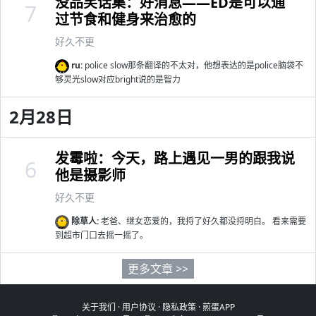
没品笑话集：好消息——ED是可以通
7
过节食和健身来治愈的
好久不更
ru:
police slow那条翻译的不太对，他想表达的是police脑袋不
够灵光slow对应bright说的是智力
2月28日
发霉啦：今天，路上遇见一男的跟我说
6
他是摄影师
好久不更
除草人:
老爸、继女恋爱的，我捋了好久都没捋明白。 看来需要
到超市门口去摇一摇了。
更多文章 >>
关于我们
·
用户协议
·
隐私政策
·
煎蛋APP