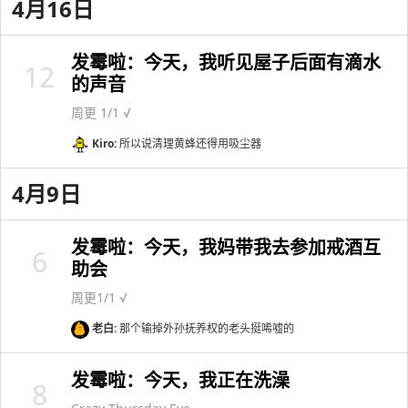
4月16日
发霉啦：今天，我听见屋子后面有滴水
12
的声音
周更 1/1 √
Kiro:
所以说清理黄蜂还得用吸尘器
4月9日
发霉啦：今天，我妈带我去参加戒酒互
6
助会
周更1/1 √
老白:
那个输掉外孙抚养权的老头挺唏嘘的
发霉啦：今天，我正在洗澡
8