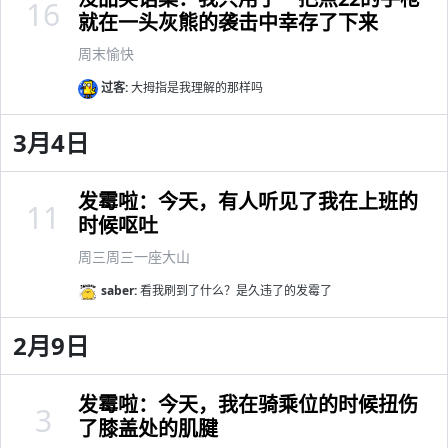
16
就在一头灰熊的袭击中幸存了下来
周末愉快
过客:
大拇指是我理解的那样吗
3月4日
发霉啦：今天，有人听见了我在上班的
11
时候呕吐
周三周三一座大山
saber:
看我刷到了什么？是久违了的发霉了
2月9日
发霉啦：今天，我在骑乘位的时候扭伤
3
了膝盖处的肌腱