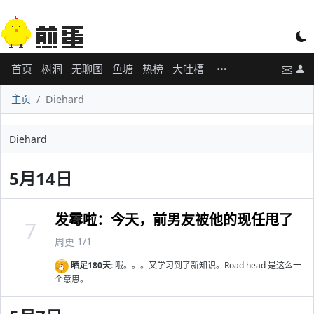
首页
树洞
无聊图
鱼塘
热榜
大吐槽
主页
Diehard
Diehard
5月14日
发霉啦：今天，前男友被他的现任甩了
7
周更 1/1
晒足180天:
哦。。。又学习到了新知识。Road head 是这么一
个意思。