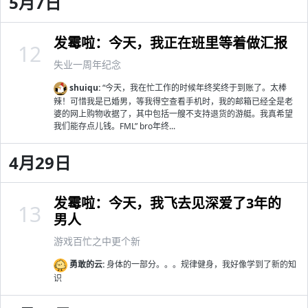
5月7日
发霉啦：今天，我正在班里等着做汇报
12
失业一周年纪念
shuiqu:
“今天，我在忙工作的时候年终奖终于到账了。太棒
辣！可惜我是已婚男，等我得空查看手机时，我的邮箱已经全是老
婆的网上购物收据了，其中包括一艘不支持退货的游艇。我真希望
我们能存点儿钱。FML” bro年终...
4月29日
发霉啦：今天，我飞去见深爱了3年的
13
男人
游戏百忙之中更个新
勇敢的云:
身体的一部分。。。规律健身，我好像学到了新的知
识