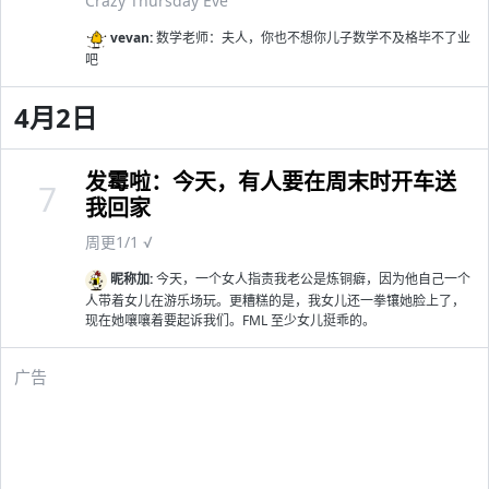
Crazy Thursday Eve
vevan:
数学老师：夫人，你也不想你儿子数学不及格毕不了业
吧
4月2日
发霉啦：今天，有人要在周末时开车送
7
我回家
周更1/1 √
昵称加:
今天，一个女人指责我老公是炼铜癖，因为他自己一个
人带着女儿在游乐场玩。更糟糕的是，我女儿还一拳镶她脸上了，
现在她嚷嚷着要起诉我们。FML 至少女儿挺乖的。
广告