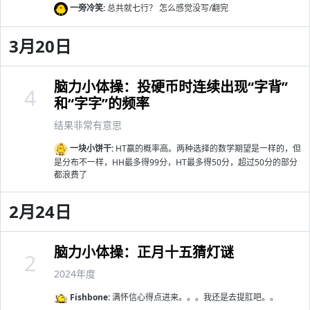
一旁冷笑:
总共就七行？ 怎么感觉没写/翻完
3月20日
脑力小体操：投硬币时连续出现“字背”
4
和“字字”的频率
结果非常有意思
一块小饼干:
HT赢的概率高。两种选择的数学期望是一样的，但
是分布不一样，HH最多得99分，HT最多得50分，超过50分的部分
都浪费了
2月24日
脑力小体操：正月十五猜灯谜
2
2024年度
Fishbone:
满怀信心得点进来。。。我还是去提肛吧。。