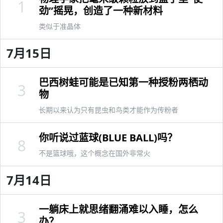
1
劲”摇晃，创造了一种新材料
类似于准晶体
7月15日
巴西树蛙可能是已知第一种授粉两栖动
3
物
长期以来认为只有昆虫和鸟类才能作为传粉者
你听说过蓝球(BLUE BALL)吗？
8
不是篮球哦，这个概念在国外非常火
7月14日
一躺床上就思绪翻涌难以入睡，怎么
3
办？