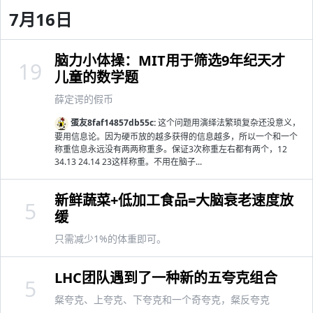
7月16日
脑力小体操：MIT用于筛选9年纪天才
19
儿童的数学题
薛定谔的假币
蛋友8faf14857db55c:
这个问题用演绎法繁琐复杂还没意义，
要用信息论。因为硬币放的越多获得的信息越多，所以一个和一个
称重信息永远没有两两称重多。保证3次称重左右都有两个，12
34.13 24.14 23这样称重。不用在脑子...
新鲜蔬菜+低加工食品=大脑衰老速度放
5
缓
只需减少1%的体重即可。
LHC团队遇到了一种新的五夸克组合
5
粲夸克、上夸克、下夸克和一个奇夸克，粲反夸克