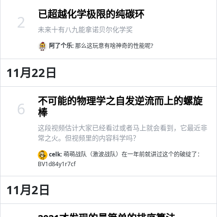
已超越化学极限的纯碳环
2
未来十有八九能拿诺贝尔化学奖
阿了个乐:
那么这玩意有啥神奇的性能呢?
11月22日
不可能的物理学之自发逆流而上的螺旋
6
棒
这段视频估计大家已经看过或者马上就会看到，它最近非
常之火。但视频里的内容科学吗？
celk:
萌萌战队（激波战队）在一年前就讲过这个的破绽了：
BV1d84y1r7cf
11月2日