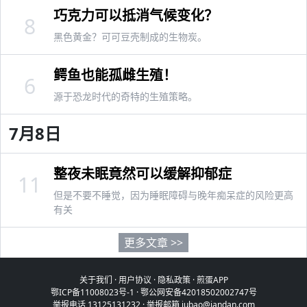
巧克力可以抵消气候变化？
8
黑色黄金？可可豆壳制成的生物炭。
鳄鱼也能孤雌生殖！
6
源于恐龙时代的奇特的生殖策略。
7月8日
整夜未眠竟然可以缓解抑郁症
11
但是不要不睡觉，因为睡眠障碍与晚年痴呆症的风险更高
有关
更多文章 >>
关于我们
·
用户协议
·
隐私政策
·
煎蛋APP
鄂ICP备11008023号-1
·
鄂公网安备42018502002747号
举报电话 13125131232 · 举报邮箱 jubao@jandan.com