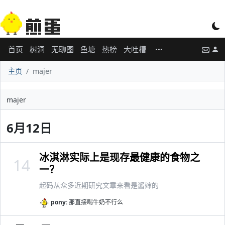
首页
树洞
无聊图
鱼塘
热榜
大吐槽
主页
majer
majer
6月12日
冰淇淋实际上是现存最健康的食物之
14
一？
起码从众多近期研究文章来看是酱婶的
pony:
那直接喝牛奶不行么