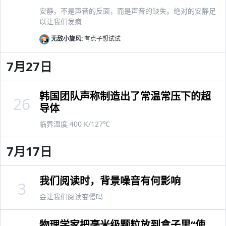
安静，不是声音的反面，而是声音的缺失。绝对的安静足
以让我们发疯
无敌小旋风:
有点子想试试
7月27日
韩国团队声称制造出了常温常压下的超
26
导体
临界温度 400 K/127℃
7月17日
我们阅读时，背景噪音有何影响
3
会让我们阅读变慢吗
物理学家把毫米级颗粒放到盒子里“使