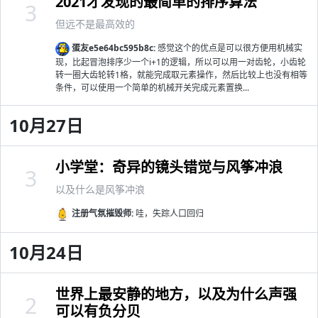
2021才发现的最简单的排序算法
3
但远不是最高效的
蛋友e5e64bc595b8c:
感觉这个的优点是可以很方便用机械实
现，比起冒泡排序少一个i+1的逻辑，所以可以用一对齿轮，小齿轮
转一圈大齿轮转1格，就能完成取元素操作，然后比较上也没有相等
条件，可以使用一个简单的机械开关完成元素置换...
10月27日
小学堂：奇异的镜头错觉与风筝冲浪
3
以及什么是风筝冲浪
注册气氛摧毁师:
哇，失踪人口回归
10月24日
世界上最安静的地方，以及为什么声强
2
可以有负分贝