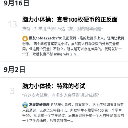
9月16日
脑力小体操：查看100枚硬币的正反面
13
推特上抽样用户仅6.%选（蒙）对的概率问题~
蛋友16fda22ecb9f0:
先把蒙特卡洛的数据拿上来，证明让我再
想想。 两个问题答案都是小红，虽然两人行动次数的分布完全相
同，但这两个变量并不独立，所以是可以存在差异的。代码就贴一
个了，吐槽长度不够 ming_win_2_h...
9月2日
脑力小体操：特殊的考试
3
“在这次考试后，有多少人会获得‘通过’成绩？”
发展是硬道理:
BBS里讨论过，答案如下： 因为老师如果让所有
人都通过，无论怎么答都可以，所以学生不需要答100 第一个学生
答99， 如果前一个学生通过，后来着继续答前一个人的答案 如果前
一个学生没通过，后来者答前一...