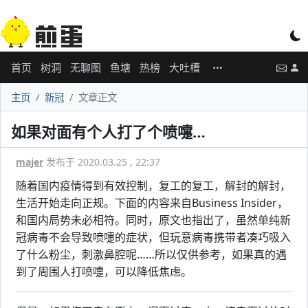
首页
树洞
无聊图
鱼塘
热榜
大吐槽
主页
新冠
文章正文
如果对面有个人打了个喷嚏…
majer
发布于 2020.03.25 , 22:37
随着国内疫情得到有效控制，复工的复工，解封的解封，
生活开始走向正规。下面的内容来自Business Insider，
和国内局势未必相符。同时，原文也指出了，虽然单纯新
冠病毒不会导致喷嚏的症状，但玩意病毒携带者凑巧吸入
了什么粉尘，刺激鼻腔呢……所以仅供参考，如果真的遇
到了周围人打喷嚏，可以降低焦虑。