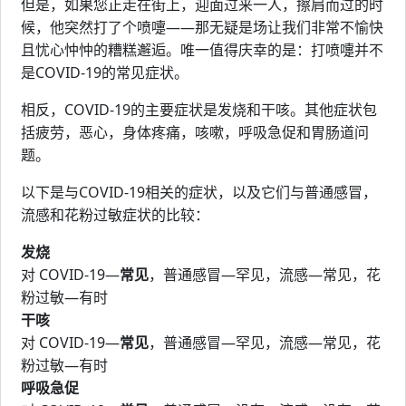
但是，如果您正走在街上，迎面过来一人，擦肩而过的时
候，他突然打了个喷嚏——那无疑是场让我们非常不愉快
且忧心忡忡的糟糕邂逅。唯一值得庆幸的是：打喷嚏并不
是COVID-19的常见症状。
相反，COVID-19的主要症状是发烧和干咳。其他症状包
括疲劳，恶心，身体疼痛，咳嗽，呼吸急促和胃肠道问
题。
以下是与COVID-19相关的症状，以及它们与普通感冒，
流感和花粉过敏症状的比较：
发烧
对 COVID-19—
常见
，普通感冒—罕见，流感—常见，花
粉过敏—有时
干咳
对 COVID-19—
常见
，普通感冒—罕见，流感—常见，花
粉过敏—有时
呼吸急促