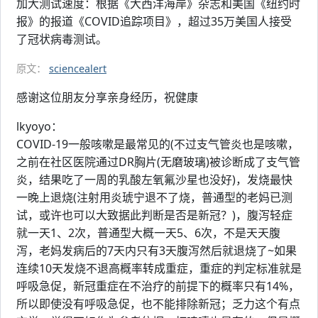
加大测试速度：根据《大西洋海岸》杂志和美国《纽约时
报》的报道《COVID追踪项目》，超过35万美国人接受
了冠状病毒测试。
原文：
sciencealert
感谢这位朋友分享亲身经历，祝健康
lkyoyo：
COVID-19一般咳嗽是最常见的(不过支气管炎也是咳嗽，
之前在社区医院通过DR胸片(无磨玻璃)被诊断成了支气管
炎，结果吃了一周的乳酸左氧氟沙星也没好)，发烧最快
一晚上退烧(注射用炎琥宁退不了烧，普通型的老妈已测
试，或许也可以大致据此判断是否是新冠？)，腹泻轻症
就一天1、2次，普通型大概一天5、6次，不是天天腹
泻，老妈发病后的7天内只有3天腹泻然后就退烧了~如果
连续10天发烧不退高概率转成重症，重症的判定标准就是
呼吸急促，新冠重症在不治疗的前提下的概率只有14%，
所以即使没有呼吸急促，也不能排除新冠；乏力这个有点