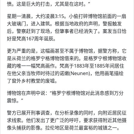
愤。这是巨大的打击，尤其是在这时。”
星期一清晨，大约凌晨3:15。小偷打碎博物馆前面的一扇
大玻璃门，进入建筑。根据当地政府的声明，警报触发
后，警察赶到了现场，但肇事者已经消失了。案发当日恰
好是梵高167周年诞辰。
更为严重的是，这幅画甚至不属于博物馆，据警方称，它
是从荷兰的格罗宁格博物馆借来的。是格罗宁根博物馆收
藏的唯一一幅梵高画作。梵高于1883年至1885年间居住
在他父亲当牧师时待过的诺嫩(Neunen)，他用画笔描绘
了窗外乡村教堂的废墟。
博物馆在声明中说：“格罗宁根博物馆对此消息感到万分
震惊。”
警方已展开刑事调查，在分析录像的同时，向附近居民征
求线索。他们发出了更广泛的呼吁，要求获得附近其他摄
像头捕获的影像。拉伦地区是荷兰最富裕的城镇之一。