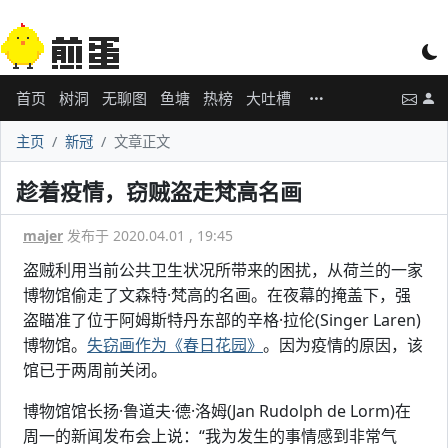
首页
树洞
无聊图
鱼塘
热榜
大吐槽
主页
新冠
文章正文
趁着疫情，窃贼盗走梵高名画
majer
发布于 2020.04.01 , 19:45
盗贼利用当前公共卫生状况所带来的困扰，从荷兰的一家
博物馆偷走了文森特·梵高的名画。在夜幕的掩盖下，强
盗瞄准了位于阿姆斯特丹东部的辛格·拉伦(Singer Laren)
博物馆。
失窃画作为《春日花园》
。因为疫情的原因，该
馆已于两周前关闭。
博物馆馆长扬·鲁道夫·德·洛姆(Jan Rudolph de Lorm)在
周一的新闻发布会上说：“我为发生的事情感到非常气