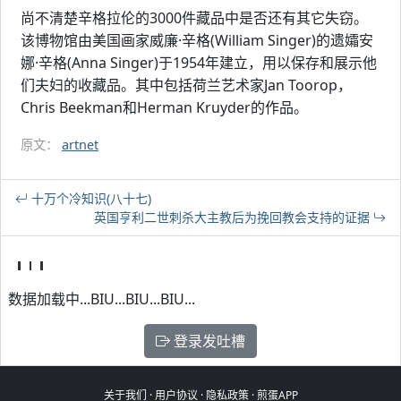
尚不清楚辛格拉伦的3000件藏品中是否还有其它失窃。
该博物馆由美国画家威廉·辛格(William Singer)的遗孀安
娜·辛格(Anna Singer)于1954年建立，用以保存和展示他
们夫妇的收藏品。其中包括荷兰艺术家Jan Toorop，
Chris Beekman和Herman Kruyder的作品。
原文：
artnet
十万个冷知识(八十七)
英国亨利二世刺杀大主教后为挽回教会支持的证据
数据加载中...BIU...BIU...BIU...
登录发吐槽
关于我们
·
用户协议
·
隐私政策
·
煎蛋APP