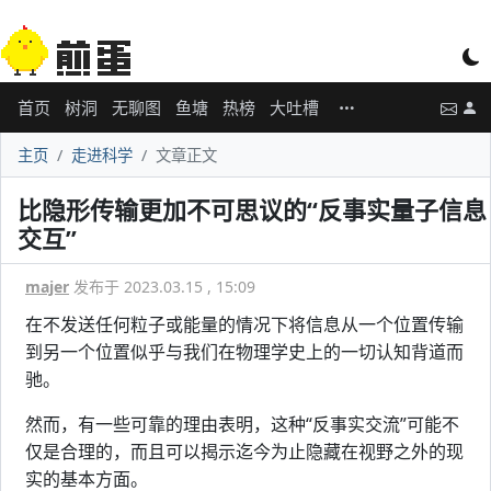
首页
树洞
无聊图
鱼塘
热榜
大吐槽
主页
走进科学
文章正文
比隐形传输更加不可思议的“反事实量子信息
交互”
majer
发布于 2023.03.15 , 15:09
在不发送任何粒子或能量的情况下将信息从一个位置传输
到另一个位置似乎与我们在物理学史上的一切认知背道而
驰。
然而，有一些可靠的理由表明，这种“反事实交流”可能不
仅是合理的，而且可以揭示迄今为止隐藏在视野之外的现
实的基本方面。