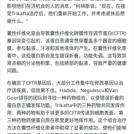
影响他们存活机会的人的消息，”科林斯说。“现在，在接
受Trikafta治疗后，他们重新开始工作，并考虑退休后想
做什么。”
囊性纤维化是由导致囊性纤维化跨膜传导调节蛋白(CFTR)
基因突变引起的，该蛋白质通常贯穿覆盖多个器官的细胞
膜，参与黏液、汗液和其他液体的产生。在囊性纤维化患
者中，这些蛋白质会发生错误折叠，功能失调。这导致异
常浓稠的分泌物积聚，包括肺部的黏液，导致严重的健康
问题。
在确定了CFTR基因后，大部分工作集中在修改基因以治
疗该疾病，但效果不佳。Hadida、Negulescu和Van
Goor领导的团队则寻找一种药物组合，以使错误折叠的
蛋白质正确发挥功能。Trikafta中的三种药物共同发挥作
用：两种药物有助于将更多的CFTR传递到细胞表面，第
三种药物则使蛋白质在那里更好地挥作用。这个组合治疗
方法在囊性纤维化患者中取得了显著的成功，使他们能够