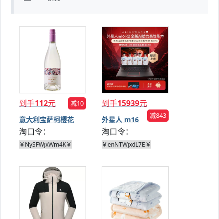
到手
112
元
到手
15939
元
减10
减843
意大利宝萨柯樱花
外星人 m16
淘口令：
淘口令：
750ml葡萄酒
R2 2024 Ultra
版
￥NySFWjxWm4K￥
￥enNTWjxdL7E￥