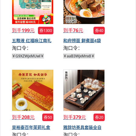
到手
199
元
到手
76
元
券1300
券40
五粮液 红福咏江南礼
和府捞面 鲜煮面4袋
淘口令：
淘口令：
盒250ml*4
装
￥G9XZWjxMUwl￥
￥aaB3WjxMnx8￥
到手
208
元
到手
379
元
券50
券20
吴裕泰百年茉莉礼盒
雅辞坊茶具套装全自
淘口令：
淘口令：
200g*2盒
动一体茶盘