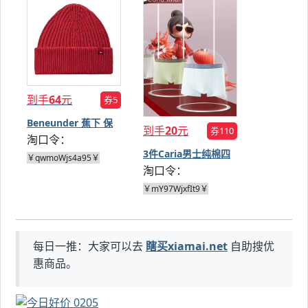
到手
64
元
券5
Beneunder 蕉下 保
到手
20
元
券110
淘口令：
暖针织帽
3件Caria男士纯棉四
￥qwmoWjs4a95￥
淘口令：
角内裤
￥mY97WjxfIt9￥
每日一推：大家可以去
瞎买xiamai.net
自助搜优
惠商品。