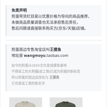
免责声明
煎蛋带货栏目是以优惠价格为导向的商品推荐，
未做商品质量调查也无法承担售后责任，
售后问题请直接联系购买方(京东/天猫)店铺。
煎蛋周边专售淘宝店叫
王摸鱼
地址是
wangmoyu
.taobao.com
如今的煎蛋从GEEK文化变成摸鱼基地
不想返工的大熊猫(返工兽)已成为煎蛋的新标签
所以煎蛋的周边店改名为
王摸鱼
它也是返工兽的新名字