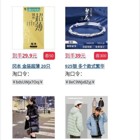
到手
29.9
元
到手
39
元
券50
券300
冈本 金装超薄 20只
925银 多个款式繁华
淘口令：
淘口令：
银手镯
￥bdsUWjx7Ooj￥
￥8eC9Wjx8Zyj￥