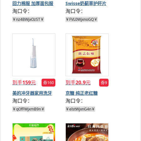
回力棉服 加厚面包服
Swisse奶蓟草护旰片
淘口令：
淘口令：
120片
￥nz4BWjxOzST￥
￥FVL0WjxnoGQ￥
到手
159
元
到手
20.9
元
券160
券9
美的冲牙器家用洗牙
京糖 纯正老红糖
淘口令：
淘口令：
器
408g*3
￥qOfFWjxmB9n￥
￥elstWjxnG4n￥