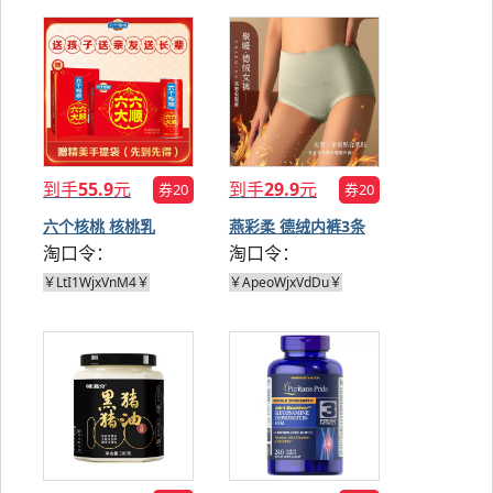
到手
55.9
元
到手
29.9
元
券20
券20
六个核桃 核桃乳
燕彩柔 德绒内裤3条
淘口令：
淘口令：
240ml*16罐
￥LtI1WjxVnM4￥
￥ApeoWjxVdDu￥