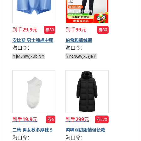
到手
29.9
元
到手
99
元
券30
券30
安比斯 男士纯棉中腰
伯希和抓绒裤
淘口令：
淘口令：
短裤3条
￥jM5mWjxUblN￥
￥ncNGWjx5YJe￥
到手
19.9
元
到手
299
元
券6
券270
三枪 男女秋冬厚袜 5
鸭鸭羽绒服情侣长款
淘口令：
淘口令：
双
外套