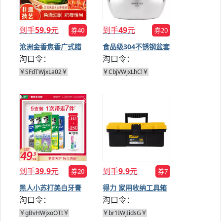
到手
59.9
元
到手
49
元
券40
券20
沧洲金香焦香广式腊
食品级304不锈钢盆套
淘口令：
淘口令：
肠
装
￥SFdTWjxLa02￥
￥CbjVWjxLhCl￥
到手
39.9
元
到手
9.9
元
券20
券7
黑人小苏打美白牙膏
得力 家用收纳工具箱
淘口令：
淘口令：
套装
￥gBvHWjxoOTt￥
￥br1IWjIidsG￥