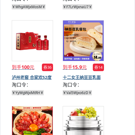
￥WhgAWjxMosM￥
￥F7LrWjxnaU7￥
到手
100
元
到手
15.9
元
券36
券14
泸州老窖 合家欢52度
十二女王纳豆豆乳面
淘口令：
淘口令：
500ml*2
包
￥YyWgWjxMtRH￥
￥Val5Wjxo6zD￥