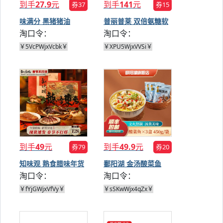
到手
27.9
元
到手
141
元
券37
券15
味满分 黑猪猪油
普丽普莱 双倍氨糖软
淘口令：
淘口令：
300g*2瓶
胶囊 240片
￥5VcPWjxVcbk￥
￥XPU5WjxVVSi￥
到手
49
元
到手
49.9
元
券79
券20
知味观 熟食腊味年货
鄱阳湖 金汤酸菜鱼
淘口令：
淘口令：
礼盒
450g*3袋
￥fYjGWjxVfVy￥
￥sSKwWjx4qZx￥