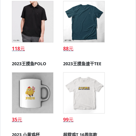
118
元
88
元
2023王摸鱼POLO
2023王摸鱼速干TEE
35
元
99
元
2023 小黄鸡杯
超载鸡T 16周年款