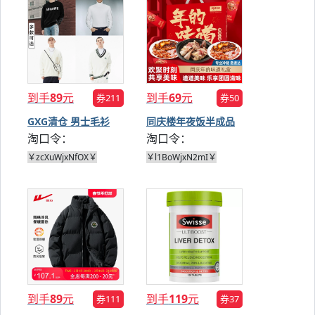
到手
89
元
到手
69
元
券211
券50
GXG清仓 男士毛衫
同庆楼年夜饭半成品
淘口令：
淘口令：
菜
￥zcXuWjxNfOX￥
￥l1BoWjxN2mI￥
到手
89
元
到手
119
元
券111
券37