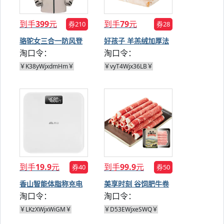
到手
399
元
到手
79
元
券210
券28
骆驼女三合一防风登
好孩子 羊羔绒加厚法
淘口令：
淘口令：
山服
兰绒毛毯
￥K38yWjxdmHm￥
￥vyT4Wjx36LB￥
到手
19.9
元
到手
99.9
元
券40
券50
香山智能体脂称充电
美享时刻 谷饲肥牛卷
淘口令：
淘口令：
电子秤
150g*10盒
￥LKzXWjxWiGM￥
￥D53EWjxeSWQ￥