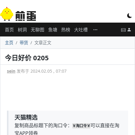
首页
树洞
无聊图
鱼塘
热榜
大吐槽
主页
带货
文章正文
今日好价 0205
sein
发布于 2024.02.05 , 07:07
天猫精选
复制商品标题下的淘口令：
可以直接在淘
￥淘口令￥
宝APP领券