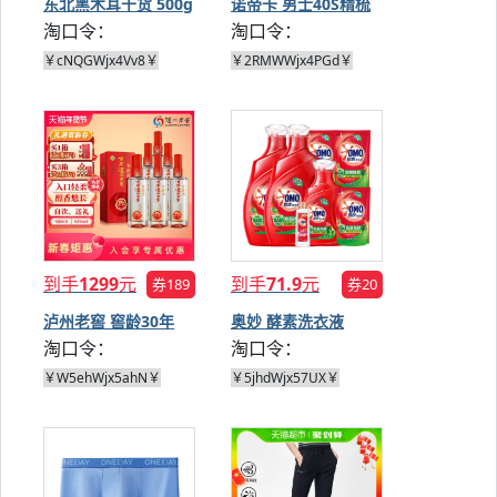
东北黑木耳干货 500g
诺帝卡 男士40S精梳
淘口令：
淘口令：
棉中筒袜 3双
￥cNQGWjx4Vv8￥
￥2RMWWjx4PGd￥
到手
1299
元
到手
71.9
元
券189
券20
泸州老窖 窖龄30年
奥妙 酵素洗衣液
淘口令：
淘口令：
500ml*6瓶
8.46kg
￥W5ehWjx5ahN￥
￥5jhdWjx57UX￥