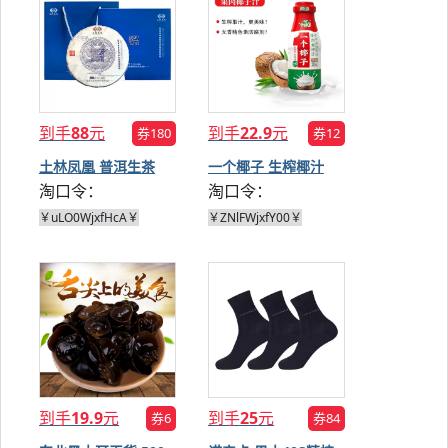
到手
88
元
到手
22.9
元
券180
券12
土林凤凰 普洱生茶
一个椰子 生榨椰汁
淘口令：
淘口令：
300g
230ml*10瓶
￥uLO0WjxfHcA￥
￥ZNlFWjxfY00￥
到手
19.9
元
到手
25
元
券6
券84