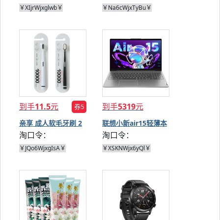
￥XIjrWjxglwb￥
￥Na6cWjxTyBu￥
到手
11.5
元
到手
5319
元
券5
亲享 成人软毛牙刷 2
联想小新air15轻薄本
淘口令：
淘口令：
支
￥JQo6WjxgIsA￥
￥XSKNWjx6yQl￥