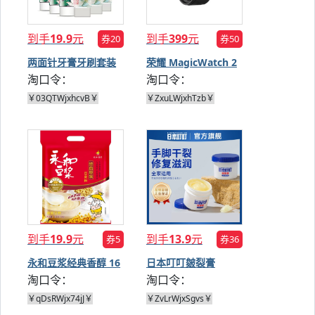
到手
19.9
元
到手
399
元
券20
券50
两面针牙膏牙刷套装
荣耀 MagicWatch 2
淘口令：
淘口令：
智能手表
￥03QTWjxhcvB￥
￥ZxuLWjxhTzb￥
到手
19.9
元
到手
13.9
元
券5
券36
永和豆浆经典香醇 16
日本叮叮皴裂膏
淘口令：
淘口令：
包
50g*2盒
￥qDsRWjx74jJ￥
￥ZvLrWjxSgvs￥