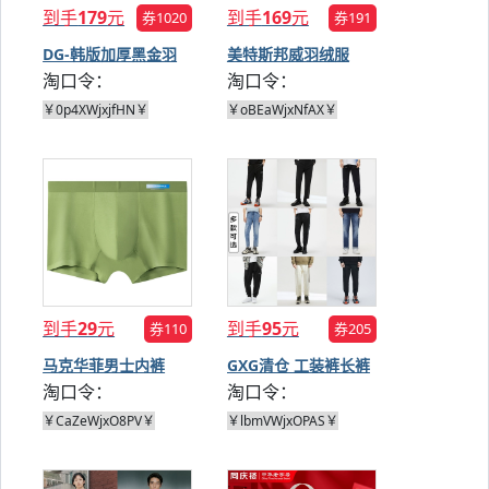
到手
179
元
到手
169
元
券1020
券191
DG-韩版加厚黑金羽
美特斯邦威羽绒服
淘口令：
淘口令：
绒服
￥0p4XWjxjfHN￥
￥oBEaWjxNfAX￥
到手
29
元
到手
95
元
券110
券205
马克华菲男士内裤
GXG清仓 工装裤长裤
淘口令：
淘口令：
休闲裤
￥CaZeWjxO8PV￥
￥lbmVWjxOPAS￥