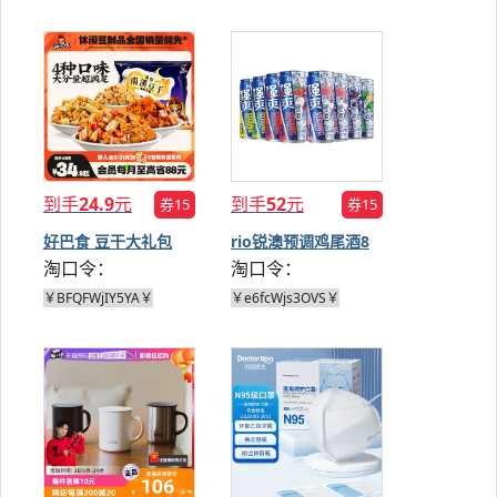
到手
24.9
元
到手
52
元
券15
券15
好巴食 豆干大礼包
rio锐澳预调鸡尾酒8
淘口令：
淘口令：
1001g
度8罐
￥BFQFWjIY5YA￥
￥e6fcWjs3OVS￥