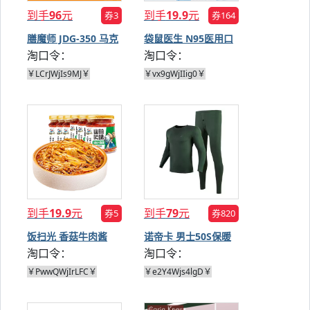
到手
96
元
到手
19.9
元
券3
券164
膳魔师 JDG-350 马克
袋鼠医生 N95医用口
淘口令：
淘口令：
杯 350ml
罩 100支
￥LCrJWjIs9MJ￥
￥vx9gWjIIig0￥
到手
19.9
元
到手
79
元
券5
券820
饭扫光 香菇牛肉酱
诺帝卡 男士50S保暖
淘口令：
淘口令：
200g*2瓶
内衣套装
￥PwwQWjIrLFC￥
￥e2Y4Wjs4lgD￥