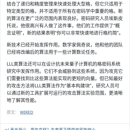
结合了递归和精度管理来快速处理大型格，但它只适用于
特定类型的格，并不适用于所有在密码学中重要的格。新
的算法在更广泛的范围内表现良好。密码研究人员埃斯皮
托说，他很高兴有人做了这件事，他们的工作提供了“概
念证明”，新的结果表明“你可以非常快速地进行格约简”。
新技术已经开始发挥作用。数学家佩奇说，他和他的团队
已经将改编后的算法用于一些计算数论任务。
LLL类算法还可以在设计抗未来量子计算机的格密码系统
研究中发挥作用。它们不会威胁到这些系统，因为攻克它
们需要找到比这些算法能实现的更短的向量。但已知最好
的攻击方法将LLL类算法作为“基本构建块”，研究人员可
以通过新的工具扩展可运行的攻击算法实验范围，更清晰
地了解其性能。
原文：
WIRED
表亲渐少，童年变样？生育率下降带来家族缩小