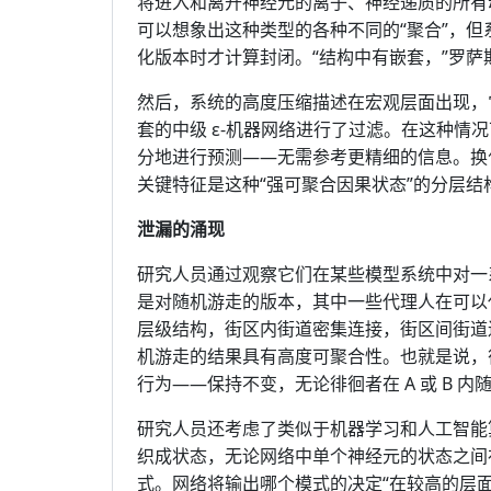
将进入和离开神经元的离子、神经递质的所有
可以想象出这种类型的各种不同的“聚合”，但
化版本时才计算封闭。“结构中有嵌套，”罗萨
然后，系统的高度压缩描述在宏观层面出现，
套的中级 ε-机器网络进行了过滤。在这种情
分地进行预测——无需参考更精细的信息。换
关键特征是这种“强可聚合因果状态”的分层结
泄漏的涌现
研究人员通过观察它们在某些模型系统中对一
是对随机游走的版本，其中一些代理人在可以
层级结构，街区内街道密集连接，街区间街道
机游走的结果具有高度可聚合性。也就是说，徘
行为——保持不变，无论徘徊者在 A 或 B 
研究人员还考虑了类似于机器学习和人工智能
织成状态，无论网络中单个神经元的状态之间
式。网络将输出哪个模式的决定“在较高的层面