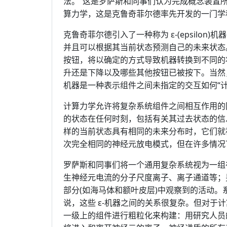
法。”这是罗萨斯和同事们认为完成概念装置
算力学，这是克鲁奇菲尔德率先开发的一门学
克鲁奇菲尔德引入了一种称为 ε-(epsilo
并且可以根据其当前状态预测自己的未来状态
按钮，将以确定的方式导致机器转换到不同的
升还是下降以及哪些其他按钮已被按下。当然
机器是一种表示组件之间未指定的交互如何“计
计算力学允许将复杂系统组件之间相互作用的
的状态在任何时刻，包括有关其过去状态的信
样的当前状态具有相同的未来分布时，它们就
次完全相同的​​神经元放电模式，但在许多情
罗萨斯和同事们将一个通用复杂系统视为一组在
生神经元电流的分子尺度离子、离子通道等；
部分(如海马体和额叶皮层)中观察到的活动。
说，这些 ε-机器之间的关系很复杂。但对于
一级上的组件进行粗粒化来构建：用研究人员