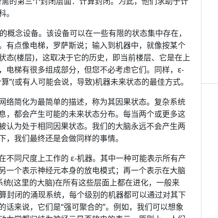
所需的第三个封闭层面：计算封闭。为此，他们求助于计
科。
n)机器的概念设备。该设备可以在一些有限的状态集中存在，
。有点像电梯，罗萨斯说；输入到机器中，就像按某个
状态(楼层)，这取决于它的历史，即当前楼层、它是在上
，电梯有很多组成部分，但您不必考虑它们。同样，ε-
算”(或有人可能会说，导致)机器未来状态的最佳方式。
网络简化为最简单的描述，称为其因果状态。复杂系统
息，都会产生可能的未来状态分布。每当两个或更多这
被认为处于相同因果状态。我们的大脑永远不会产生两
况下，我们最终还是会做同样的事情。
不同尺度上工作的 ε-机器。其中一种可能表示所有产
另一个表示神经元本身的放电模式；再一个表示在大脑
系统(这里的大脑)在所有这些层面上都在进化，一般来
计算封闭的涌现系统，每个级别的机器都可以通过对其下
的话来说，它们是“强可聚合的”。例如，我们可以想象