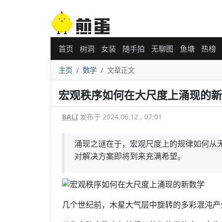
首页
树洞
女装
随手拍
无聊图
鱼塘
热榜
主页
数学
文章正文
宏观秩序如何在大尺度上涌现的新
BALI
发布于 2024.06.12 , 07:01
涌现之谜在于，宏观尺度上的规律如何从
对解决方案即将到来充满希望。
几个世纪前，木星大气层中旋转的多彩混沌产