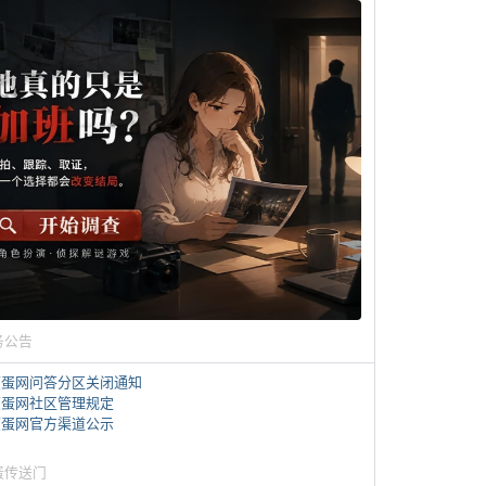
务公告
煎蛋网问答分区关闭通知
煎蛋网社区管理规定
煎蛋网官方渠道公示
蛋传送门