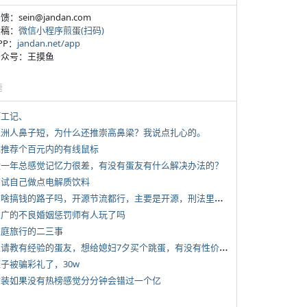
反馈：sein@jandan.com
投稿：
微信小程序煎蛋(扫码)
APP：
jandan.net/app
 公众号：王摸鱼
塘
打工记、
 亚洲人鼻子短，为什么还推崇高鼻梁？我说点扎心的。
 求推荐个百元内的有线鼠标
 近一年总感觉记忆力很差，有没有蛋友有什么解决办法的？
 尝试自己做点电解质饮料
*
有啥搞钱的路子吗，开源节流都行，主要是开源，刑法里的咱不做
 推广的不良婚姻惩罚师有人玩了吗
 家庭旅行的二三事
*
想请教有经验的蛋友，想给媳妇7夕买个跳蛋，有没有性价比高的推荐
侄子被骗彩礼了，30w
 女装如果没有热榜感觉分分钟会错过一个亿