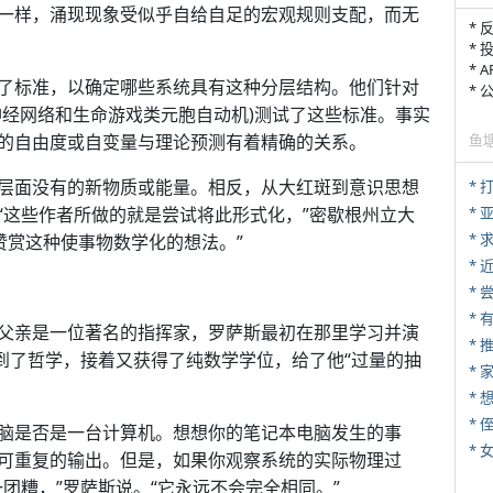
一样，涌现现象受似乎自给自足的宏观规则支配，而无
* 
* 
* 
了标准，以确定哪些系统具有这种分层结构。他们针对
*
神经网络和生命游戏类元胞自动机)测试了这些标准。事实
的自由度或自变量与理论预测有着精确的关系。
鱼
层面没有的新物质或能量。相反，从大红斑到意识思想
* 
“这些作者所做的就是尝试将此形式化，”密歇根州立大
*
*
赞赏这种使事物数学化的想法。”
*
*
父亲是一位著名的指挥家，罗萨斯最初在那里学习并演
*
到了哲学，接着又获得了纯数学学位，给了他“过量的抽
*
* 
脑是否是一台计算机。想想你的笔记本电脑发生的事
*
可重复的输出。但是，如果你观察系统的实际物理过
团糟，”罗萨斯说。“它永远不会完全相同。”