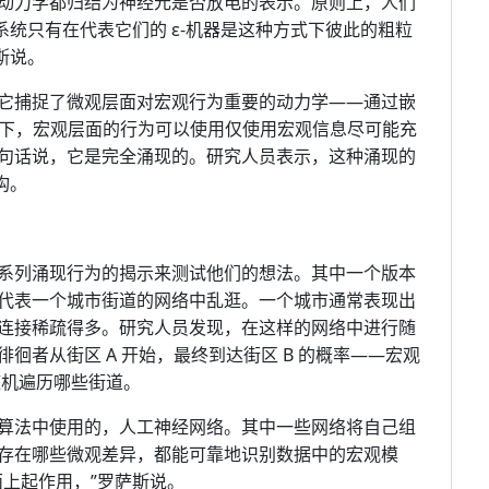
动力学都归结为神经元是否放电的表示。原则上，人们
系统只有在代表它们的 ε-机器是这种方式下彼此的粗粒
斯说。
它捕捉了微观层面对宏观行为重要的动力学——通过嵌
况下，宏观层面的行为可以使用仅使用宏观信息尽可能充
句话说，它是完全涌现的。研究人员表示，这种涌现的
构。
系列涌现行为的揭示来测试他们的想法。其中一个版本
代表一个城市街道的网络中乱逛。一个城市通常表现出
连接稀疏得多。研究人员发现，在这样的网络中进行随
徊者从街区 A 开始，最终到达街区 B 的概率——宏观
内随机遍历哪些街道。
算法中使用的，人工神经网络。其中一些网络将自己组
存在哪些微观差异，都能可靠地识别数据中的宏观模
上起作用，”罗萨斯说。