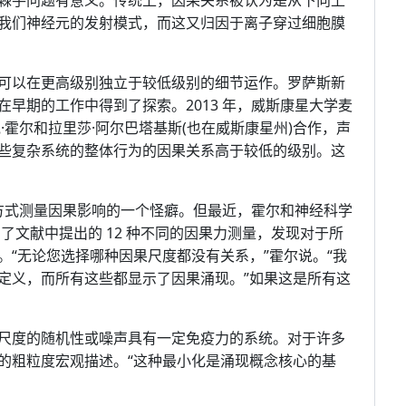
棘手问题有意义。传统上，因果关系被认为是从下向上
我们神经元的发射模式，而这又归因于离子穿过细胞膜
可以在更高级别独立于较低级别的细节运作。罗萨斯新
早期的工作中得到了探索。2013 年，威斯康星大学麦
·霍尔和拉里莎·阿尔巴塔基斯(也在威斯康星州)合作，声
些复杂系统的整体行为的因果关系高于较低的级别。这
种方式测量因果影响的一个怪癖。但最近，霍尔和神经科学
了文献中提出的 12 种不同的因果力测量，发现对于所
“无论您选择哪种因果尺度都没有关系，”霍尔说。“我
定义，而所有这些都显示了因果涌现。”如果这是所有这
尺度的随机性或噪声具有一定免疫力的系统。对于许多
的粗粒度宏观描述。“这种最小化是涌现概念核心的基