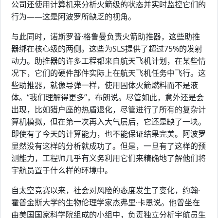
公司还使用计算机来分析火箭级的状态并实时监控它们的
行为——这是阿波罗所缺乏的视角。
与此同时，诺斯罗普·格鲁曼负责火箭助推器，这些助推
器绑在核心级的两侧。这些为SLS提供了超过75%的发射
动力。助推器的许多工程都来自航天飞机计划，在某些情
况下，它们的硬件部件实际上在航天飞机任务中飞行。这
些助推器，就像导弹一样，使用固体火箭燃料而不是液
体。“我们理解得更多”，布朗说。尽管如此，意外还是会
出现，比如猎户座的热盾退化，尽管进行了所有的复杂计
算机模拟，但在第一次再入大气层后，它还是缺了一块。
即使有了今天的计算能力，也不能保证结果完美。阿波罗
显然没有这样的分析就成功了。但是，一旦有了这样的预
测能力，工程师几乎有义务利用它们来精确地了解他们将
宇航员置于什么样的环境中。
自太空竞赛以来，社会对风险的态度发生了变化，约翰·
霍普金斯大学的生物伦理学家杰弗里·卡恩说。他曾坐在
由美国国家科学院组成的小组中，负责独立分析宇航员生