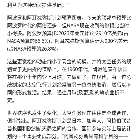
利益为这种动员提供基础。”
阿波罗和阿耳忒弥斯计划预算图表。今天的联邦总预算比
阿波罗时代的两倍还多，但NASA现在收到的份额比当时
小得多。阿波罗预算(以2023年美元计)为2910亿美元(占
NASA预算的66.6%)；阿耳忒弥斯预算估计为930亿美元
(占NASA预算的26.8%)。
这些更宽松的动态缩小了现金的规模，并将太空任务的规
划置于更曲折的道路上。在1960年代，肯尼迪宣布该国
将在那个十年内登上月球，它做到了。在现代，由一位总
统制定的太空飞行计划经常被另一位总统取消，然后以不
同的形式复活。结果，通往月球(及更远)的轨迹曲折不
定。
世界秩序也发生了变化，太空任务现在往往是全球合作，
佩斯指出。阿耳忒弥斯计划是日本、加拿大、阿拉伯联合
酋长国和欧洲航天局之间的合作。国际参与实际上是该计
划的一个重要组成部分。“阿耳忒弥斯具有科学目的——