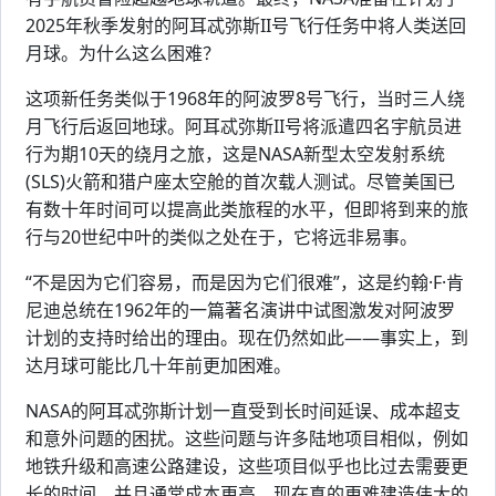
2025年秋季发射的阿耳忒弥斯II号飞行任务中将人类送回
月球。为什么这么困难？
这项新任务类似于1968年的阿波罗8号飞行，当时三人绕
月飞行后返回地球。阿耳忒弥斯II号将派遣四名宇航员进
行为期10天的绕月之旅，这是NASA新型太空发射系统
(SLS)火箭和猎户座太空舱的首次载人测试。尽管美国已
有数十年时间可以提高此类旅程的水平，但即将到来的旅
行与20世纪中叶的类似之处在于，它将远非易事。
“不是因为它们容易，而是因为它们很难”，这是约翰·F·肯
尼迪总统在1962年的一篇著名演讲中试图激发对阿波罗
计划的支持时给出的理由。现在仍然如此——事实上，到
达月球可能比几十年前更加困难。
NASA的阿耳忒弥斯计划一直受到长时间延误、成本超支
和意外问题的困扰。这些问题与许多陆地项目相似，例如
地铁升级和高速公路建设，这些项目似乎也比过去需要更
长的时间，并且通常成本更高。现在真的更难建造伟大的