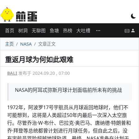
首页
树洞
无聊图
鱼塘
热榜
大吐槽
主页
NASA
文章正文
重返月球为何如此艰难
BALI
发布于 2024.09.20 , 07:00
NASA的阿耳忒弥斯月球计划面临前所未有的挑战
1972年，阿波罗17号宇航员从月球返回地球时，他们不
可能想到，这将是人类超过50年内最后一次深入太空旅
行。尽管乔治·W·布什、巴拉克·奥巴马、唐纳德·特朗普和
乔·拜登等总统都曾计划进行月球任务，但自此之后，没
有宇航员冒险超越地球轨道。最终，NASA准备在计划于