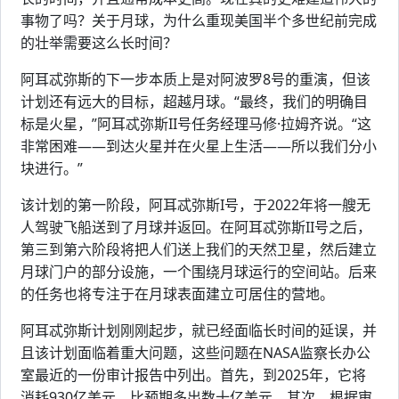
事物了吗？关于月球，为什么重现美国半个多世纪前完成
的壮举需要这么长时间？
阿耳忒弥斯的下一步本质上是对阿波罗8号的重演，但该
计划还有远大的目标，超越月球。“最终，我们的明确目
标是火星，”阿耳忒弥斯II号任务经理马修·拉姆齐说。“这
非常困难——到达火星并在火星上生活——所以我们分小
块进行。”
该计划的第一阶段，阿耳忒弥斯I号，于2022年将一艘无
人驾驶飞船送到了月球并返回。在阿耳忒弥斯II号之后，
第三到第六阶段将把人们送上我们的天然卫星，然后建立
月球门户的部分设施，一个围绕月球运行的空间站。后来
的任务也将专注于在月球表面建立可居住的营地。
阿耳忒弥斯计划刚刚起步，就已经面临长时间的延误，并
且该计划面临着重大问题，这些问题在NASA监察长办公
室最近的一份审计报告中列出。首先，到2025年，它将
消耗930亿美元，比预期多出数十亿美元。其次，根据审