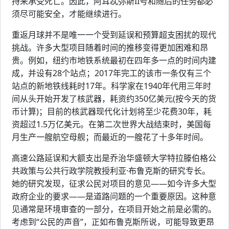
持来承受死亡。因此，阿耳忒弥斯II号和随后的任务都必
须尽可能安全，才能继续进行。
重返月球并不是唯一一个受到延误和预算超支困扰的现代
挑战。许多大型项目随着时间的推移变得更加困难和昂
贵。例如，纽约市地铁系统最初在四年多一点的时间内建
成，并设有28个站点；2017年完工的该市一条仅有三个
站点的新地铁线耗时17年。科学家在1940年代用三年时
间从头开始开发了核武器，耗资约350亿美元(按今天的货
币计算)；目前的核武器现代化计划将至少花费30年，耗
资超过1.5万亿美元。在第二次世界大战结束时，美国每
月生产一艘航空母舰；而最近的一艘花了十多年时间。
高速公路延误和大额支出是乔治华盛顿大学特拉滕伯格公
共政策与公共行政学院教授利亚·布鲁克斯的研究专长。
她的研究发现，征求公民对项目的意见——如今许多大型
政府企业的要求——是道路问题的一个重要原因。这种意
见通常是环境审查的一部分，在项目开始之前是必需的。
考虑到“公民的声音”，正如布鲁克斯所说，可能导致更昂