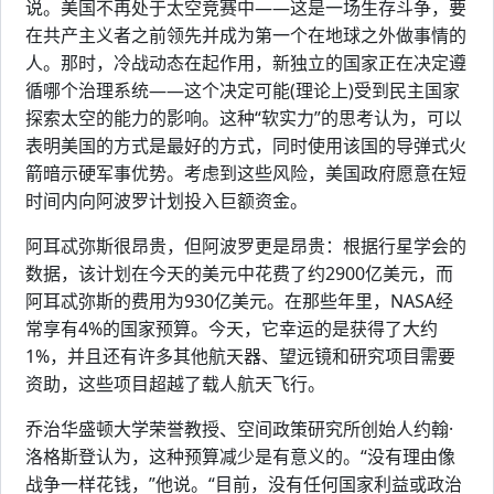
说。美国不再处于太空竞赛中——这是一场生存斗争，要
在共产主义者之前领先并成为第一个在地球之外做事情的
人。那时，冷战动态在起作用，新独立的国家正在决定遵
循哪个治理系统——这个决定可能(理论上)受到民主国家
探索太空的能力的影响。这种“软实力”的思考认为，可以
表明美国的方式是最好的方式，同时使用该国的导弹式火
箭暗示硬军事优势。考虑到这些风险，美国政府愿意在短
时间内向阿波罗计划投入巨额资金。
阿耳忒弥斯很昂贵，但阿波罗更是昂贵：根据行星学会的
数据，该计划在今天的美元中花费了约2900亿美元，而
阿耳忒弥斯的费用为930亿美元。在那些年里，NASA经
常享有4%的国家预算。今天，它幸运的是获得了大约
1%，并且还有许多其他航天器、望远镜和研究项目需要
资助，这些项目超越了载人航天飞行。
乔治华盛顿大学荣誉教授、空间政策研究所创始人约翰·
洛格斯登认为，这种预算减少是有意义的。“没有理由像
战争一样花钱，”他说。“目前，没有任何国家利益或政治