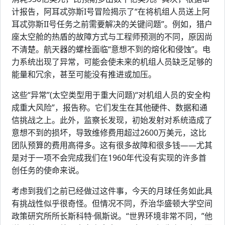
计报告，阿耳忒弥斯I号冒险揭示了“在将机组人员送上阿
耳忒弥斯II号任务之前需要解决的关键问题”。例如，猎户
座太空舱的热盾的故障方式与工程师预测的不同，原因尚
不清楚。航天器的螺栓面临“意想不到的熔化和侵蚀”。电
力系统出现了异常，可能会使未来的机组人员缺乏足够的
能量和冗余，甚至可能没有推进或加压。
这些“异常”(太空类型用于重大问题)“对机组人员的安全构
成重大风险”，报告称。它们发生在其他硬件、数据和通
信挑战之上。此外，监察长发现，初始发射对系统造成了
意想不到的损坏，导致维修费用超过2600万美元，这比
团队预算的费用高得多。这有很多故障和很多钱——尤其
是对于一项不会完成我们在1960年代没有实现的许多首
创任务的使命来说。
考虑到我们之前已经做过这件事，今天的月球任务如此具
有挑战性似乎很奇怪。但情况不同，乔治华盛顿大学空间
政策研究所所长斯科特·佩斯说。“世界环境非常不同，”他