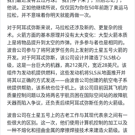
我们最近没有去过月球。“我们停下来了，然后忘记了，”
他说。正如他继续所说，仅仅因为你在50年前跑了奥运马
拉松，并不意味着你明天就能再做一次。
对于阿耳忒弥斯来说，马拉松还涉及新的、更复杂的技
术。火箭方面的基本原理并没有太大变化：大型火箭本质
上是将物品提升到太空的炸弹。许多参与者也是相同的。
波音公司参与了将阿波罗任务向上发射的土星五号火箭的
开发。对于阿耳忒弥斯，该公司设计并建造了SLS核心
级，这是一台巨大的机器，高212英尺，宽近28英尺。该
组件为发动机提供燃料，这些发动机将SLS从地面推开并
将其以正确的方式发送——由波音公司创建的航空电子系
统提供帮助，该系统也位于机上。该公司目前因其飞机的
质量控制问题以及将两名宇航员困在国际空间站的故障航
天器而陷入争议，还负责后续阿耳忒弥斯任务的火箭级。
波音公司在土星五号上的古老工作与其现代表亲之间有一
些很大的区别。这一次，他们使用计算机控制的加工以及
一种不熔化和扭曲金属的摩擦焊接技术来建造火箭级。该