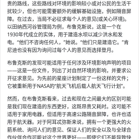
贵的路线，这些路线对环境的影响较小或对公民的生活干
扰较少，但也可能需要额外的缓解基础设施，例如隔音屏
障。在过去，当局不必征求每个人的意见(或关心环境)。
以田纳西河谷管理局为例，布鲁克斯说，这是一个在
1930年代成立的实体，用于建造水坝以减少洪水和发
电。“他们不咨询任何人，”她说。“他们只是建造它。”肯
尼迪也没有因为询问过每个人的意见而选择登月。
布鲁克斯的发现可能适用于任何涉及环境影响声明的项目
——这是一份文件，列出了对自然环境的影响，并要求公
开征求意见。为先前的星座计划制定了一份这样的文件；
它被重新用于NASA的“航天飞机后载人航天飞行计划”。
然而，在布鲁克斯看来，过去和现在之间最大的区别可能
是我们现在建造的东西更好，这既昂贵又耗时。这可能不
适用于家用电器，但适用于高速公路隔音屏障，也许也适
用于航天器。对于阿耳忒弥斯来说，拥有一个更强大的火
箭系统、询问人们的意见、保证人们的安全以及与全球合
作伙伴合作可能对这个世界更好——即使它们不能导致快