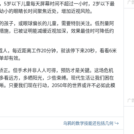
广
，5岁以下儿童每天屏幕时间不超过一小时，2岁以下最
幼小的眼睛长时间聚焦近处，增加近视风险。
的孩子，或眼球偏长的儿童，需要特别关注。低剂量阿
措施，已被证明能减缓近视加深，效果最佳时可降低约
还是成人，每近距离工作20分钟，就该停下来20秒，看看6米
单却有效。
术矫正。但手术并非人人可得，预防才是关键。这场危机
多看远方，多晒阳光，少些束缚。现代生活让我们困在
晰。只要我们现在行动，2050年的世界或许不必如此模
广
乌鸦的数学技能还包括几何