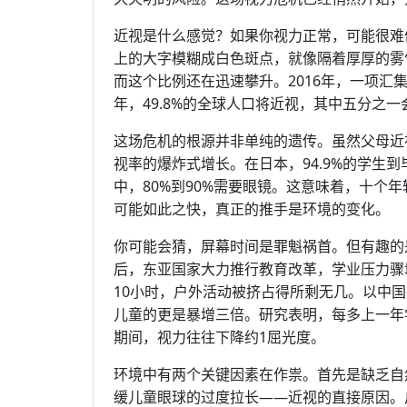
近视是什么感觉？如果你视力正常，可能很难
上的大字模糊成白色斑点，就像隔着厚厚的雾
而这个比例还在迅速攀升。2016年，一项汇集1
年，49.8%的全球人口将近视，其中五分之
这场危机的根源并非单纯的遗传。虽然父母近
视率的爆炸式增长。在日本，94.9%的学生
中，80%到90%需要眼镜。这意味着，十个
可能如此之快，真正的推手是环境的变化。
你可能会猜，屏幕时间是罪魁祸首。但有趣的
后，东亚国家大力推行教育改革，学业压力骤
10小时，户外活动被挤占得所剩无几。以中国为
儿童的更是暴增三倍。研究表明，每多上一年学
期间，视力往往下降约1屈光度。
环境中有两个关键因素在作祟。首先是缺乏自
缓儿童眼球的过度拉长——近视的直接原因。