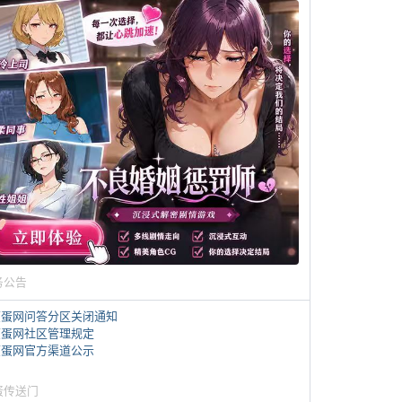
务公告
煎蛋网问答分区关闭通知
煎蛋网社区管理规定
煎蛋网官方渠道公示
蛋传送门