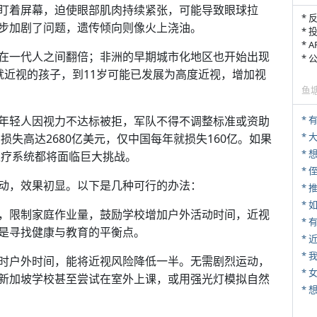
盯着屏幕，迫使眼部肌肉持续紧张，可能导致眼球拉
* 
步加剧了问题，遗传倾向则像火上浇油。
* 
* 
在一代人之间翻倍；非洲的早期城市化地区也开始出现
*
就近视的孩子，到11岁可能已发展为高度近视，增加视
鱼
年轻人因视力不达标被拒，军队不得不调整标准或资助
* 
*
损失高达2680亿美元，仅中国每年就损失160亿。如果
医疗系统都将面临巨大挑战。
* 
动，效果初显。以下是几种可行的办法：
*
*
，限制家庭作业量，鼓励学校增加户外活动时间，近视
是寻找健康与教育的平衡点。
*
*
时户外时间，能将近视风险降低一半。无需剧烈运动，
* 
新加坡学校甚至尝试在室外上课，或用强光灯模拟自然
*