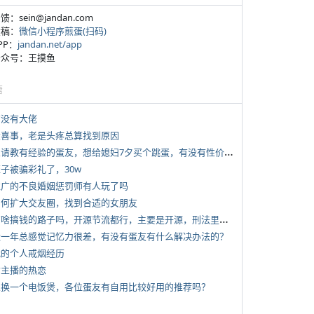
反馈：sein@jandan.com
投稿：
微信小程序煎蛋(扫码)
APP：
jandan.net/app
 公众号：王摸鱼
塘
有没有大佬
 大喜事，老是头疼总算找到原因
*
想请教有经验的蛋友，想给媳妇7夕买个跳蛋，有没有性价比高的推荐
侄子被骗彩礼了，30w
 推广的不良婚姻惩罚师有人玩了吗
 如何扩大交友圈，找到合适的女朋友
*
有啥搞钱的路子吗，开源节流都行，主要是开源，刑法里的咱不做
 近一年总感觉记忆力很差，有没有蛋友有什么解决办法的？
 我的个人戒烟经历
女主播的热恋
 想换一个电饭煲，各位蛋友有自用比较好用的推荐吗？