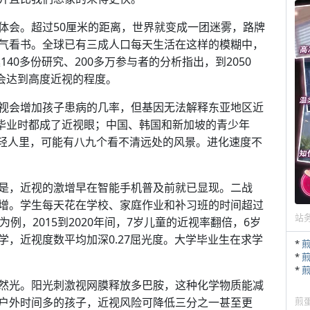
体会。超过50厘米的距离，世界就变成一团迷雾，路牌
气看书。全球已有三成人口每天生活在这样的模糊中，
40多份研究、200多万参与者的分析指出，到2050
一会达到高度近视的程度。
视会增加孩子患病的几率，但基因无法解释东亚地区近
到毕业时都成了近视眼；中国、韩国和新加坡的青少年
年轻人里，可能有八九个看不清远处的风景。进化速度不
是，近视的激增早在智能手机普及前就已显现。二战
增。学生每天花在学校、家庭作业和补习班的时间超过
站
例，2015到2020年间，7岁儿童的近视率翻倍，6岁
，近视度数平均加深0.27屈光度。大学毕业生在求学
*
*
*
然光。阳光刺激视网膜释放多巴胺，这种化学物质能减
户外时间多的孩子，近视风险可降低三分之一甚至更
煎