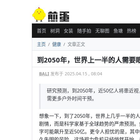
首页
树洞
女装
随手拍
无聊图
鱼塘
热榜
主页
健康
文章正文
到2050年，世界上一半的人需要
BALI
发布于 2025.04.15 , 08:04
研究预测，到2050年，近50亿人将患
需更多户外时间干预。
想象一下，到了2050年，世界上几乎一半
剧情，而是科学家基于全球趋势的严肃预测。
字可能飙升至近50亿。更令人担忧的是，其
久失明的风险。这场视力危机已经悄然开始，