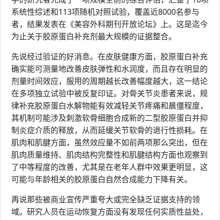
系统性综述和113项随机对照试验，覆盖近8000名参与
者，结果发表在《美容外科期刊开放论坛》上。这是迄今
为止关于胶原蛋白补充剂最大规模的证据整合。
先说经过验证的好消息。在皮肤健康方面，胶原蛋白补充
确实能可测量地改善皮肤弹性和水润度，而且存在明显的
剂量时间效应，服用的周期越长改善幅度越大，这一结论
在多项独立试验中被反复印证。对骨关节炎患者来说，规
律补充胶原蛋白水解物能有效减轻关节疼痛和晨僵程度，
其机制可能涉及刺激软骨细胞合成新的二型胶原蛋白并抑
制炎症介质的释放，从而延缓关节软骨的退行性损耗。在
肌肉和肌腱方面，虽然效应量不如前两项那么突出，但在
肌肉质量维持、肌肉结构完整性和肌腱结构方面也观察到
了中等程度的改善，尤其是在老年人群中效果更明显，这
可能与年龄相关的胶原蛋白自然合成能力下降有关。
再说那些被商业宣传严重夸大或完全缺乏证据支持的领
域。研究人员在运动恢复方面没有发现任何实质性益处，