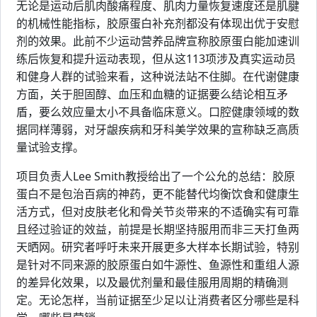
无论是运动后肌肉酸痛程度、肌肉力量恢复速度还是肌腱
的机械性能指标，胶原蛋白补充剂都没有体现出优于安慰
剂的效果。此前不少运动营养品牌宣称胶原蛋白能加速训
练后恢复和提升运动表现，但从这113项涉及真实运动员
和健身人群的试验来看，这种说法站不住脚。在代谢健康
方面，关于胆固醇、血压和血糖的证据要么结论相互矛
盾，要么效应量太小不具备临床意义。口腔健康领域的数
据同样薄弱，对牙龈疾病和牙科美学效果的宣称缺乏高质
量试验支撑。
项目负责人Lee Smith教授给出了一个公允的总结：胶原
蛋白不是包治百病的神药，更不能替代均衡饮食和健康生
活方式，但对皮肤老化和骨关节炎带来的不适确实有可靠
且经过验证的效益，前提是长期坚持服用而非三天打鱼两
天晒网。研究者呼吁未来开展更多大样本长期试验，特别
是针对不同来源的胶原蛋白如牛源性、鱼源性和重组人源
的差异化效果，以及最优剂量和最佳服用周期的精确测
定。无论怎样，当前证据至少足以让消费者区分哪些是科