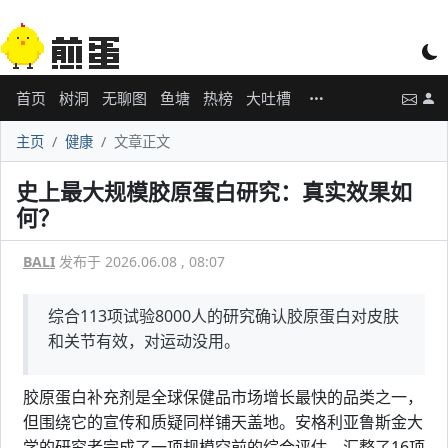
首页
树洞
无聊图
鱼塘
热榜
大吐槽
主页
健康
文章正文
史上最大规模胶原蛋白研究：真实效果如
何？
BALI
发布于 2026.06.08 , 08:07
综合113项试验8000人的研究确认胶原蛋白对皮肤
和关节有效，对运动没用。
胶原蛋白补充剂是全球保健品市场增长最快的品类之一，
但围绕它的宣传和质疑同样铺天盖地。安格利亚鲁斯金大
学的研究者完成了一项规模空前的综合评估，汇整了16项