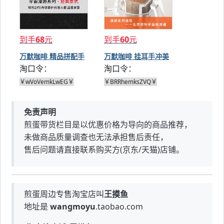
到手
68
元
到手
60
元
万默咖啡 精品拼配手
万默咖啡 挂耳手冲美
淘口令：
淘口令：
冲黑咖啡
式黑咖啡
￥wVoVemkLwEG￥
￥BRRhemksZVQ￥
免责声明
煎蛋带货栏目是以优惠价格为导向的商品推荐，
未做商品质量调查也无法承担售后责任，
售后问题请直接联系购买方(京东/天猫)店铺。
煎蛋周边专售淘宝店叫
王摸鱼
地址是
wangmoyu
.taobao.com