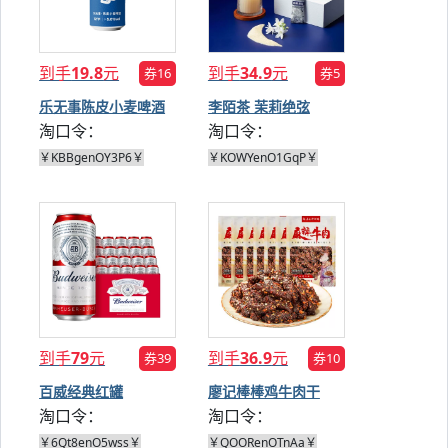
到手
19.8
元
到手
34.9
元
券16
券5
乐无事陈皮小麦啤酒
李陌茶 茉莉绝弦
淘口令：
淘口令：
500ml*6罐
220g
￥KBBgenOY3P6￥
￥KOWYenO1GqP￥
到手
79
元
到手
36.9
元
券39
券10
百威经典红罐
廖记棒棒鸡牛肉干
淘口令：
淘口令：
450ml*20罐
40g*7袋
￥6Qt8enO5wss￥
￥QOORenOTnAa￥