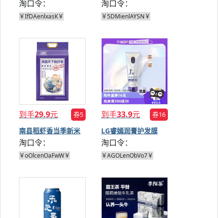
淘口令：
淘口令：
茶50g
￥IfDAenlxasK￥
￥5DMienlAYSN￥
到手
29.9
元
到手
33.9
元
券5
券16
南县稻虾香当季新米
LG睿嫣润膏护发膜
淘口令：
淘口令：
5kg
200g
￥oOlcenOaFwW￥
￥AGOLenObVo7￥