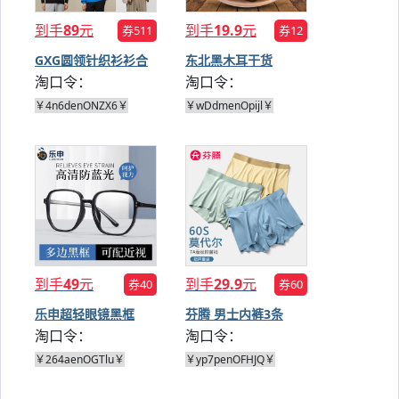
到手
89
元
到手
19.9
元
券511
券12
GXG圆领针织衫衫合
东北黑木耳干货
淘口令：
淘口令：
集
250g*2
￥4n6denONZX6￥
￥wDdmenOpijl￥
到手
49
元
到手
29.9
元
券40
券60
乐申超轻眼镜黑框
芬腾 男士内裤3条
淘口令：
淘口令：
￥264aenOGTlu￥
￥yp7penOFHJQ￥