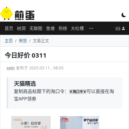
首页
树洞
无聊图
鱼塘
热榜
大吐槽
主页
带货
文章正文
今日好价 0311
sein
发布于 2025.03.11 , 08:05
天猫精选
复制商品标题下的淘口令：
可以直接在淘
￥淘口令￥
宝APP领券