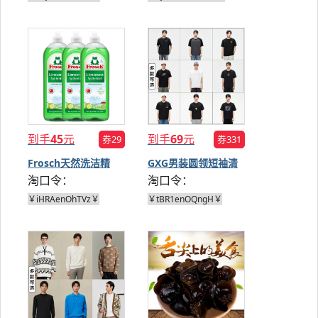
到手
45
元
到手
69
元
券29
券331
Frosch天然洗洁精
GXG男装圆领短袖清
淘口令：
淘口令：
750ml*3
仓
￥iHRAenOhTVz￥
￥tBR1enOQngH￥