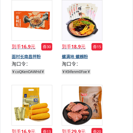
到手
16.9
元
到手
18.9
元
券30
券15
面村长南昌拌粉
螺满地 螺蛳粉
淘口令：
淘口令：
138g*5
300g*5袋
￥coQKenOAWHd￥
￥K9ifenm0Foe￥
到手
16.9
元
到手
29.9
元
券13
券20