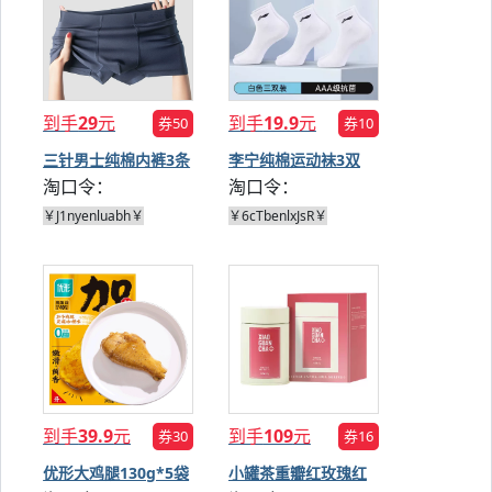
到手
29
元
到手
19.9
元
券50
券10
三针男士纯棉内裤3条
李宁纯棉运动袜3双
淘口令：
淘口令：
￥J1nyenluabh￥
￥6cTbenlxJsR￥
到手
39.9
元
到手
109
元
券30
券16
优形大鸡腿130g*5袋
小罐茶重瓣红玫瑰红