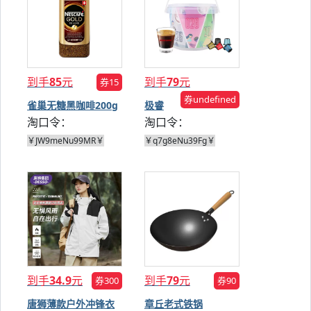
到手
85
元
到手
79
元
券15
券undefined
雀巢无糖黑咖啡200g
极睿
淘口令：
淘口令：
NESPRESSO
咖啡胶
￥JW9meNu99MR￥
￥q7g8eNu39Fg￥
囊 50颗
到手
34.9
元
到手
79
元
券300
券90
唐狮薄款户外冲锋衣
章丘老式铁锅