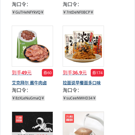
淘口令：
淘口令：
￥GuTHeNFYkVQ￥
￥7ntDeNF0BCP￥
到手
49
元
到手
36.9
元
券60
券174
艾克拜尔 酱牛肉卤
拉面说早餐面多口味
淘口令：
淘口令：
300g*3
可选
￥8zXLeNuGmaQ￥
￥suCeeNWHD34￥