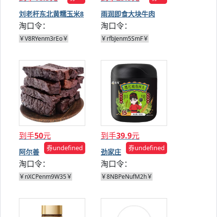
刘老杆东北黄糯玉米8
雨润即食大块牛肉
淘口令：
淘口令：
根
200g*2袋
￥V8RYenm3rEo￥
￥rfbJenm5SmF￥
到手
50
元
到手
39.9
元
券undefined
券undefined
阿尔善
劲家庄
淘口令：
淘口令：
内蒙牛
黑芝麻
肉干
青稞丸
￥nXCPenm9W35￥
￥8NBPeNufM2h￥
500g
135g