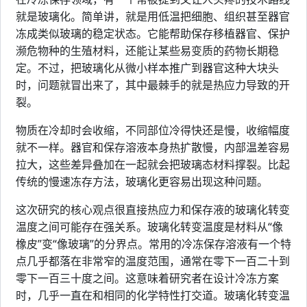
就是玻璃化。简单讲，就是用低温把细胞、组织甚至器官
冻成类似玻璃的稳定状态。它能帮助保存移植器官、保护
濒危物种的生殖材料，还能让某些易变质的药物长期稳
定。不过，把玻璃化从微小样本推广到器官这种大块头
时，问题就冒出来了，其中最棘手的就是热应力导致的开
裂。
物质在冷却时会收缩，不同部位冷得快还是慢，收缩幅度
就不一样。器官和保存溶液本身热扩散慢，内部温差容易
拉大，这些差异叠加在一起就会把玻璃态材料撑裂。比起
传统的慢速冻存方法，玻璃化更容易出现这种问题。
这次研究的核心观点很直接热应力和保存液的玻璃化转变
温度之间可能存在强关系。玻璃化转变温度是材料从“像
橡皮”变“像玻璃”的分界点。常用的冷冻保存溶液有一个特
点几乎都落在非常窄的温度范围，通常在零下一百二十到
零下一百三十度之间。这意味着研究者在设计冷冻方案
时，几乎一直在和相同的化学特性打交道。玻璃化转变温