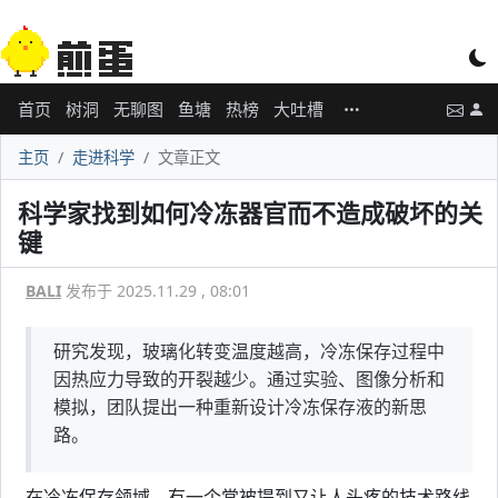
首页
树洞
无聊图
鱼塘
热榜
大吐槽
主页
走进科学
文章正文
科学家找到如何冷冻器官而不造成破坏的关
键
BALI
发布于 2025.11.29 , 08:01
研究发现，玻璃化转变温度越高，冷冻保存过程中
因热应力导致的开裂越少。通过实验、图像分析和
模拟，团队提出一种重新设计冷冻保存液的新思
路。
在冷冻保存领域，有一个常被提到又让人头疼的技术路线