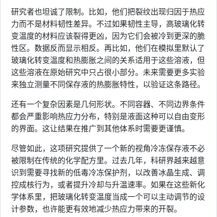
研究者也坦诚了限制。比如，他们把裂纹出现归因于热应
力而不是材料韧性差异。不过如果韧性主导，高玻璃化转
变温度的材料应该裂得更凶，因为它们会被冷到更深的脆
性区。数据反而显示相反。再比如，他们在模拟里默认了
玻璃化转变温度和热膨胀之间的关系适用于这些溶液，但
这些溶液在原始研究中只占很小部分。未来需要更多实验
来独立测量不同保存液的热膨胀特性，以验证这条路径。
还有一个复杂因素是几何形状。不同容器、不同边界条件
都会严重影响热应力分布，特别是液面这种可以自由变形
的界面。这让结果在推广到其他体系时需要更谨慎。
尽管如此，这项研究提供了一个新的视角冷冻保存液不必
被限制在传统的化学配方里。过去几年，科研界越来越意
识到需要寻找新的低毒冷冻保护剂，以改善冰晶生成、调
控成核行为，或者提升冷却与升温速率。如果在这些新化
学体系里，把玻璃化转变温度当成一个可以主动调节的设
计参数，也许能更有效地减少热应力带来的开裂。