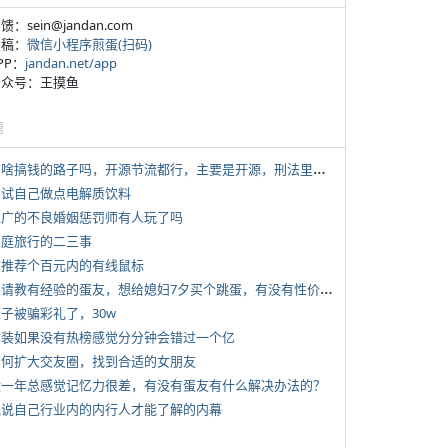
反馈：sein@jandan.com
投稿：
微信小程序煎蛋(扫码)
APP：
jandan.net/app
 公众号：王摸鱼
塘
*
有啥搞钱的路子吗，开源节流都行，主要是开源，刑法里的咱不做
 尝试自己做点电解质饮料
 推广的不良婚姻惩罚师有人玩了吗
 家庭旅行的二三事
 求推荐个百元内的有线鼠标
*
想请教有经验的蛋友，想给媳妇7夕买个跳蛋，有没有性价比高的推荐
侄子被骗彩礼了，30w
 女装如果没有热榜感觉分分钟会错过一个亿
 如何扩大交友圈，找到合适的女朋友
 近一年总感觉记忆力很差，有没有蛋友有什么解决办法的？
 说说自己行业内的内行人才能了解的内幕