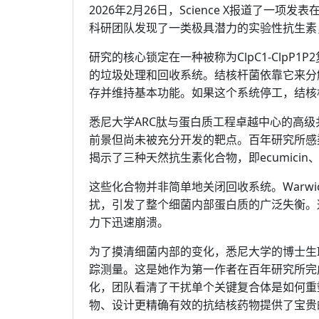
2026年2月26日，Science X报道了
科研团队发现了一类极具潜力的实验性抗生素
研究的核心锁定在一种被称为ClpC1-ClpP
的垃圾处理和回收系统。结核杆菌依靠它来分
存并维持基本功能。如果这个系统停工，结核
悉尼大学ARC肽与蛋白质工程卓越中心的高级共同
前景但尚未被充分开发的靶点。百年研究所感染与免
揭示了三种天然抗生素化合物，即ecumicin、i
这些化合物并非简单地关闭回收系统。Warwic
扰，引发了整个细菌内部蛋白质的广泛失衡。
力下迅速崩溃。
为了摸清细菌内部的变化，悉尼大学的博士生Isab
踪测量。这是她作为第一作者在百年研究所完
化，团队看清了干扰单个关键复合体是如何重
物、设计更精确有效的抗结核药物提供了宝贵