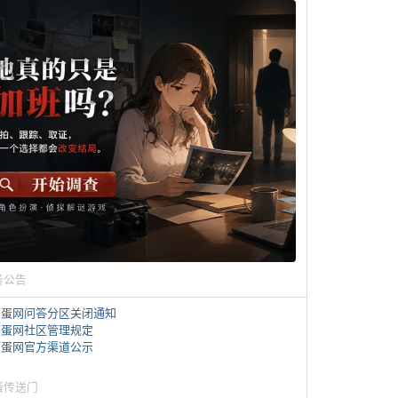
务公告
煎蛋网问答分区关闭通知
煎蛋网社区管理规定
煎蛋网官方渠道公示
蛋传送门