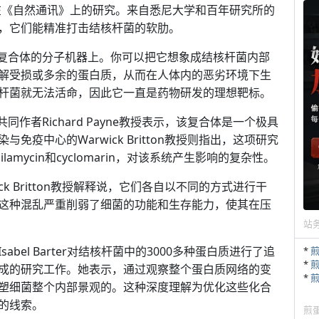
一项发表在《自然通讯》上的研究。来自悉尼大学和百年研究所的
，它们能精准打击结核杆菌的软肋。
1P2复合体的分子机器上。你可以把它想象成结核杆菌内部
解受损或多余的蛋白质，从而在人体内的恶劣环境下生
杆菌就无法活命，因此它一直是药物研发的理想靶标。
作者Richard Payne教授表示，该复合体是一个极具
疫中心的Warwick Britton教授则指出，这项研究
lamycin和cyclomarin，对该系统产生影响的复杂性。
k Britton教授解释说，它们各自以不同的方式进行干
这种混乱严重削弱了细菌的功能和生存能力，使其在压
站
el Barter对结核杆菌中的3000多种蛋白质进行了追
*
*
成的研究工作。她表示，通过观察整个蛋白质网络的变
*
塑细菌整个内部景观的。这种深度理解为优化这些化合
的线索。
煎