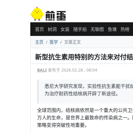
首页
树洞
女装
随手拍
无聊图
鱼塘
热榜
主页
医学
文章正文
新型抗生素用特别的方法来对付结
BALI
发布于 2026.02.28 , 08:04
悉尼大学研究发现，实验性抗生素能干扰
为治疗耐药性结核病开辟了新途径。
全球范围内，结核病依然是一个重大的公共卫
万人的生命，是世界上最致命的传染病之一。
策略变得突破性地重要。