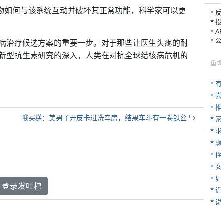
同化合物如何与该系统互动并破坏其正常功能，科学家可以更
* 
* 
* 
*
病治疗候选方案的重要一步。对于那些让医生头疼的耐
新型抗生素研究的深入，人类在对抗全球结核病危机的
鱼
*
*
哦买糕：美男子开皮卡进洗车房，结果车斗有一卷铁丝
*
*
* 
*
*
登录发吐槽
*
*