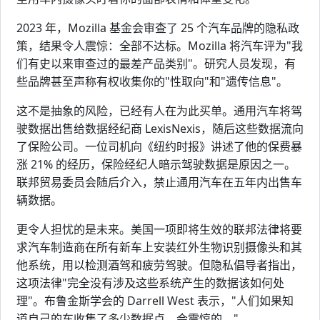
2023 年，Mozilla 基金会审查了 25 个汽车品牌的隐私政
策，结果令人震惊：全部不达标。Mozilla 将汽车评为"我
们有史以来审查过的最差产品类别"。研究人员发现，有
些品牌甚至声称有权收集你的"性取向"和"遗传信息"。
这不是抽象的风险，已经有人在为此买单。通用汽车将驾
驶数据出售给数据经纪商 LexisNexis，随后这些数据流向
了保险公司。一位司机向《纽约时报》讲述了他的保费暴
涨 21% 的经历，保险经纪人暗示驾驶数据是原因之一。
联邦贸易委员会随后介入，禁止通用汽车在五年内出售车
辆数据。
更令人担忧的是未来。美国一项即将生效的联邦法律将要
求汽车制造商在所有新车上安装红外生物识别摄像头和其
他系统，用以检测酒驾和疲劳驾驶。但隐私倡导者指出，
这项法律"完全没有涉及这些系统产生的数据该如何处
理"。布鲁金斯学会的 Darrell West 表示，"人们如果知
道自己的车收集了多少数据点，会震惊的。"