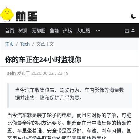
首页
树洞
无聊图
鱼塘
热榜
大吐槽
主页
Tech
文章正文
你的车正在24小时监视你
sein
发布于 2026.06.02 , 23:19
当今汽车收集位置、驾驶行为、车内影像等海量数
据并出售，隐私保护几乎为零。
当今汽车就是装了轮子的电脑，而且它对你的了解，可能
比你最亲密的朋友还要多。制造商在暗中收集你的精确位
置、车里坐着谁、安全带是否系好、车速、刹车习惯，甚
至用车内摄像头盯着你的面部表情和体重变化。