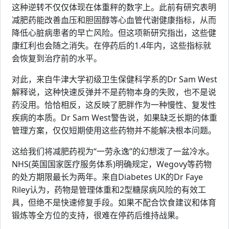
这种逆转不仅仅体现在体重秤的数字上。此前有研究表明
减肥药能改善血压和胆固醇等心血管代谢健康指标，从而
降低心脏病患者的早亡风险。但这项新研究指出，这些健
康红利也会随之消失。在停药后的1.4年内，这些指标就
会恢复到治疗前的水平。
对此，来自牛津大学初级卫生保健科学系的Dr Sam West
解释说，这种快速反弹并不是药物本身的失败，也不是说
药没用。恰恰相反，这反映了肥胖作为一种慢性、复发性
疾病的本质。Dr Sam West警告说，如果缺乏长期的体重
管理方案，仅仅短期使用这些药物并不能解决根本问题。
这给我们将减肥药视为“一劳永逸”的幻想泼了一盆冷水。
NHS(英国国家医疗服务体系)明确规定，Wegovy等药物
的处方期限最长为两年。来自Diabetes UK的Dr Faye
Riley认为，药物是管理体重和2型糖尿病风险的有效工
具，但绝不是快速修复手段。如果不配合饮食建议和体育
锻炼等全方位的支持，很难在停药后维持战果。