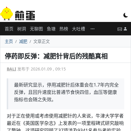
首页
树洞
无聊图
鱼塘
热榜
大吐槽
主页
减肥
文章正文
停药即反弹：减肥针背后的残酷真相
BALI
发布于 2026.01.09 , 09:15
最新研究显示，停用减肥针后体重会在1.7年内完全
反弹，且回升速度比普通节食快四倍，血压等健康
指标也会随之失效。
对于正在使用或考虑使用减肥针的人来说，牛津大学学者
最近在《英国医学杂志》上发表的一项里程碑式研究敲响
了警钟。这项研究回顾了37项涉及9341名参与者的实验